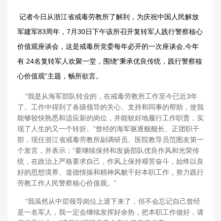
记者今日从浙江省戒毒劳教所了解到，为庆祝中国人民解放
军建军83周年，7月30日下午该所召开复转军人践行警察核心
价值观座谈会，这是戒毒所党委每年必开的一次座谈会,今年
有 24名复转军人欢聚一堂，围绕“秉承优良传统，践行警察核
心价值观”主题，畅所欲言。
“我是从海军部队转业的，在戒毒劳教所工作至今已近3年
了。工作中得到了各级领导的关心、支持和同事的帮助，使我
能够较快熟悉和适应新的岗位，并能较好地履行工作职责，实
现了人生的又一个转折。”曾经的海军驱逐舰舰长、正团职干
部，现任浙江省戒毒劳教所副调研员、医院教导员范图友第一
个发言，并表示：“要继续保持和发扬部队优良作风和光荣传
统，在政治上严格要求自己，作风上保持艰苦奋斗，始终以良
好的思想境界、道德情操和精神风貌干好本职工作，努力践行
劳教工作人民警察核心价值观。”
“我虽然从中层领导岗位上退下来了，但不会忘记自己曾经
是一名军人，我一定会继续发挥好余热，把本职工作做好，请