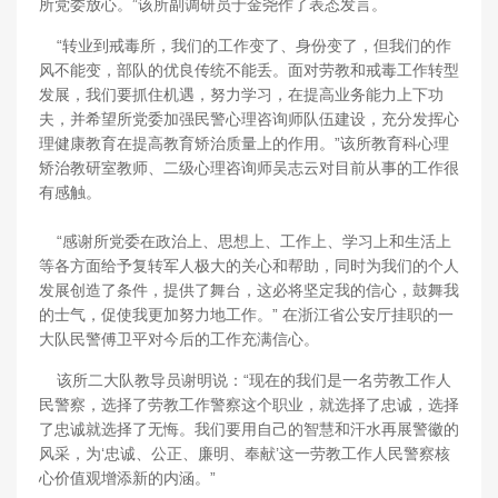
所党委放心。”该所副调研员于金尧作了表态发言。
“转业到戒毒所，我们的工作变了、身份变了，但我们的作
风不能变，部队的优良传统不能丢。面对劳教和戒毒工作转型
发展，我们要抓住机遇，努力学习，在提高业务能力上下功
夫，并希望所党委加强民警心理咨询师队伍建设，充分发挥心
理健康教育在提高教育矫治质量上的作用。”该所教育科心理
矫治教研室教师、二级心理咨询师吴志云对目前从事的工作很
有感触。
“感谢所党委在政治上、思想上、工作上、学习上和生活上
等各方面给予复转军人极大的关心和帮助，同时为我们的个人
发展创造了条件，提供了舞台，这必将坚定我的信心，鼓舞我
的士气，促使我更加努力地工作。” 在浙江省公安厅挂职的一
大队民警傅卫平对今后的工作充满信心。
该所二大队教导员谢明说：“现在的我们是一名劳教工作人
民警察，选择了劳教工作警察这个职业，就选择了忠诚，选择
了忠诚就选择了无悔。我们要用自己的智慧和汗水再展警徽的
风采，为‘忠诚、公正、廉明、奉献’这一劳教工作人民警察核
心价值观增添新的内涵。”