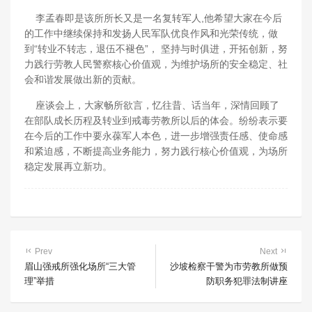
李孟春即是该所所长又是一名复转军人,他希望大家在今后
的工作中继续保持和发扬人民军队优良作风和光荣传统，做
到“转业不转志，退伍不褪色”， 坚持与时俱进，开拓创新，努
力践行劳教人民警察核心价值观，为维护场所的安全稳定、社
会和谐发展做出新的贡献。
座谈会上，大家畅所欲言，忆往昔、话当年，深情回顾了
在部队成长历程及转业到戒毒劳教所以后的体会。纷纷表示要
在今后的工作中要永葆军人本色，进一步增强责任感、使命感
和紧迫感，不断提高业务能力，努力践行核心价值观，为场所
稳定发展再立新功。
Prev
Next
眉山强戒所强化场所“三大管
沙坡检察干警为市劳教所做预
理”举措
防职务犯罪法制讲座