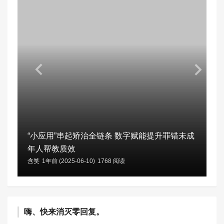
“小应用”串起矫治全链条 数字赋能提升罪错未成
年人帮教质效
含笑
1年前 (2025-06-10)
1768 阅读
嗨、快来消灭零回复。