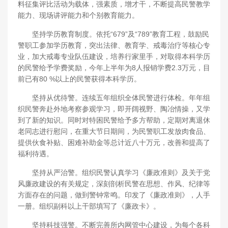
料征集评比活动为载体，强素质，增才干，不断提高民警教学
能力、现场讲评能力和个别教育能力。
坚持学历教育制度。依托“679”及“789”教育工程，鼓励民
警职工参加学历教育，突出法律、教育学、戒毒治疗等核心专
业，加大戒毒专业队伍建设，培养行家里手，对取得本科学历
的民警给予学费奖励，今年上半年为8人报销学费2.3万元，目
前已有80 %以上的民警获得本科学历。
坚持从优待警。连续五年组织全体民警进行体检。年年组
织民警奔赴外地考察参观学习，即开阔视野、陶冶情操，又学
到了新的知识。同时对特困民警给予多方帮助，定期对离退休
老同志进行慰问，在重大节日期间，为民警职工发放肉食品、
提供伙食补贴、困难补助金等总计近八十万元，改善和提高了
福利待遇。
坚持从严治警。组织民警认真学习《廉政准则》及关于党
风廉政建设的有关规定，深刻剖析民警在思想、作风、纪律等
方面存在的问题，做到警钟常鸣。印发了《廉政准则》，人手
一册。组织副科以上干部填写了《廉政卡》。
坚持科技强警。不断完善所内网管中心建设，为每个各科