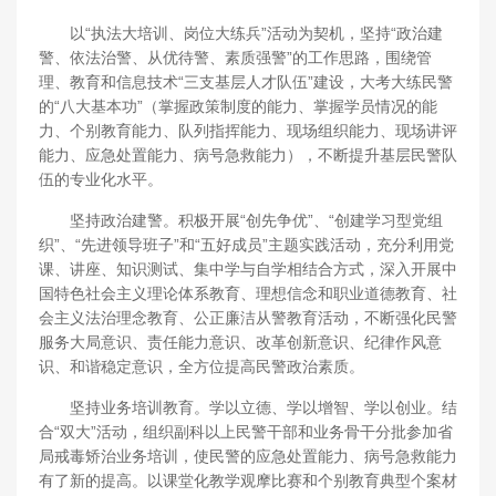
以“执法大培训、岗位大练兵”活动为契机，坚持“政治建
警、依法治警、从优待警、素质强警”的工作思路，围绕管
理、教育和信息技术“三支基层人才队伍”建设，大考大练民警
的“八大基本功”（掌握政策制度的能力、掌握学员情况的能
力、个别教育能力、队列指挥能力、现场组织能力、现场讲评
能力、应急处置能力、病号急救能力），不断提升基层民警队
伍的专业化水平。
坚持政治建警。积极开展“创先争优”、“创建学习型党组
织”、“先进领导班子”和“五好成员”主题实践活动，充分利用党
课、讲座、知识测试、集中学与自学相结合方式，深入开展中
国特色社会主义理论体系教育、理想信念和职业道德教育、社
会主义法治理念教育、公正廉洁从警教育活动，不断强化民警
服务大局意识、责任能力意识、改革创新意识、纪律作风意
识、和谐稳定意识，全方位提高民警政治素质。
坚持业务培训教育。学以立德、学以增智、学以创业。结
合“双大”活动，组织副科以上民警干部和业务骨干分批参加省
局戒毒矫治业务培训，使民警的应急处置能力、病号急救能力
有了新的提高。以课堂化教学观摩比赛和个别教育典型个案材