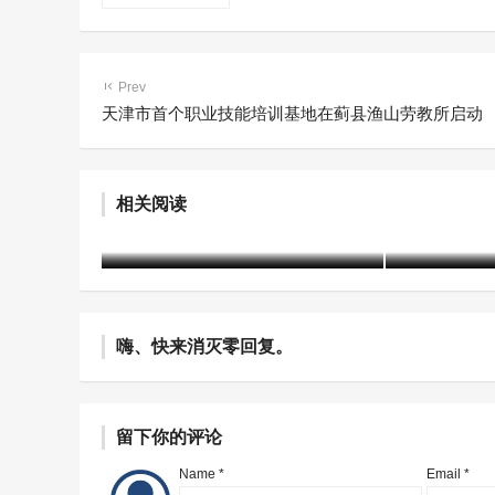
Prev
天津市首个职业技能培训基地在蓟县渔山劳教所启动
“小应用”串起矫治全链条 数字
东兴区检
赋能提升罪错未成年人帮教质
门教育学校
相关阅读
效
教育活动
含笑
1年前 (2025-06-10)
1768 阅读
含笑
1年前 (20
嗨、快来消灭零回复。
留下你的评论
Name *
Email *