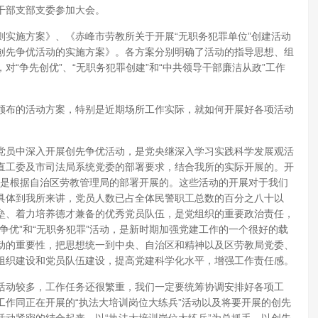
干部支部支委参加大会。
施方案》、《赤峰市劳教所关于开展“无职务犯罪单位”创建活动
创先争优活动的实施方案》。各方案分别明确了活动的指导思想、组
“争先创优”、“无职务犯罪创建”和“中共领导干部廉洁从政”工作
布的活动方案，特别是近期场所工作实际，就如何开展好各项活动
员中深入开展创先争优活动，是党央继深入学习实践科学发展观活
直工委及市司法局系统党委的部署要求，结合我所的实际开展的。开
”也是根据自治区劳教管理局的部署开展的。这些活动的开展对于我们
具体到我所来讲，党员人数已占全体民警职工总数的百分之八十以
垒、着力培养德才兼备的优秀党员队伍，是党组织的重要政治责任，
争优”和“无职务犯罪”活动，是新时期加强党建工作的一个很好的载
动的重要性，把思想统一到中央、自治区和精神以及区劳教局党委、
组织建设和党员队伍建设，提高党建科学化水平，增强工作责任感。
动较多，工作任务还很繁重，我们一定要统筹协调安排好各项工
作同正在开展的“执法大培训岗位大练兵”活动以及将要开展的创先