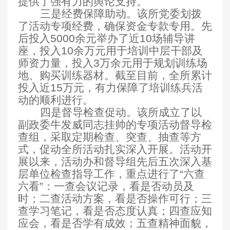
提供了强有力的舆论支持。
三是经费保障助动。
该所党委划拨
了活动专项经费，确保资金专款专用。先
后投入5000余元举办了近10场辅导讲
座，投入10余万元用于培训中层干部及
师资力量，投入3万余元用于规划训练场
地、购买训练器材。截至目前，全所累计
投入近15万元，有力保障了培训练兵活
动的顺利进行。
四是督导检查促动。
该所成立了以
副政委牛发威同志挂帅的专项活动督导检
查组，采取定期检查、突查、抽查等方
式，促动全所活动扎实深入开展。活动开
展以来，活动办和督导组先后五次深入基
层单位检查指导工作，重点进行了“六查
六看”：一查
会议记录，看是否动员及
时；二查活动方案，看是否操作可行；三
查学习笔记，看是否态度认真；四查应知
应会，看是否学有成效；五查精神面貌，