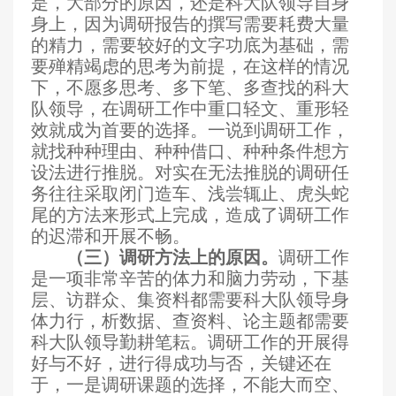
是，大部分的原因，还是科大队领导自身
身上，因为调研报告的撰写需要耗费大量
的精力，需要较好的文字功底为基础，需
要殚精竭虑的思考为前提，在这样的情况
下，不愿多思考、多下笔、多查找的科大
队领导，在调研工作中重口轻文、重形轻
效就成为首要的选择。一说到调研工作，
就找种种理由、种种借口、种种条件想方
设法进行推脱。对实在无法推脱的调研任
务往往采取闭门造车、浅尝辄止、虎头蛇
尾的方法来形式上完成，造成了调研工作
的迟滞和开展不畅。
（三）调研方法上的原因。
调研工作
是一项非常辛苦的体力和脑力劳动，下基
层、访群众、集资料都需要科大队领导身
体力行，析数据、查资料、论主题都需要
科大队领导勤耕笔耘。调研工作的开展得
好与不好，进行得成功与否，关键还在
于，一是调研课题的选择，不能大而空、