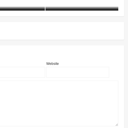
016-10-29)
4507 阅读
含笑
12年前 (2015-01-20)
5873 阅读
含
Website