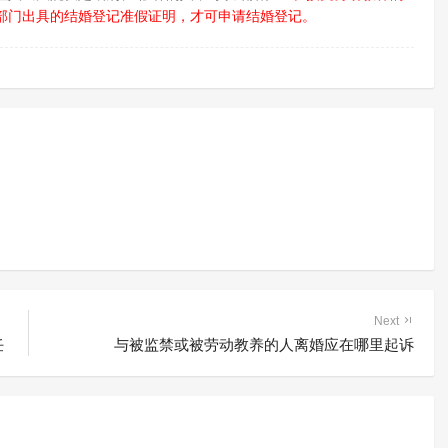
部门出具的结婚登记准假证明，才可申请结婚登记。
Next
任
与被监禁或被劳动教养的人离婚应在哪里起诉
国务院印发《“健康
《关于全面推进社区矫正工作
”规划纲要》
的意见》