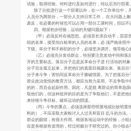
试验，取得经验。何时进行及如何进行，待以后另行部署
除了分批进行这一个部署以外，在一个工作单位中，凡
人员分为两部分，一部分人主持日常工作， 在大问题上
肃反，在必要的时候也可以占用一部分工课时间，但以不
四、根据初步经验，运动的关键问题如下：
（甲）必须反对右倾思想。必须首长亲自动手，层层负
组的名单，接受坦白检举的人员的名单，必 须严格依照
下级。坏分子和不称职的分子，必须坚决调开。领导核心
（乙）必须充分发动群众，特别要注意发动中间和落后
开的主要标志。落后分子总是反革命分子进 行活动的对
分子完全孤立起来，并把他们的真面目揭露出来。落后分
分子来斗争；害怕同反革命分子撕破情面。为了把落后分
群众政治觉悟的教育方法，都应当努力采用。不去争取中
的的，而且会起副作用。因此，凡是脱 离群众的简单急
取他们的，但这种批评的目的是为了争取他们，不是把他
来转移斗争目标、破坏运动的阴谋。
（丙）斗争的重点，必须选择那些明显地或比较明显地
料的），不应采取大家检讨人人过关和盲目 乱斗的办法
群众的眼睛，有很大作用。根据各地运动中的经验，小组
应是有根据有道理的，经过积极分子研究过的。但小组会