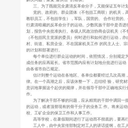
三、为了既能完全肃清反革命分子，又能保证五年计划
党的、政府的、群众团体（不包括工商联）的机关，高
教职员工，不包括学生），军队，国营的、 合作社营的
行肃清暗藏的反革命分子的运动。少数民族干部中是否进
划，报告中央批准执行。各级人民政治协商会议机关（不
（不包括民主党派的委员）何时进行和如何进行运动，亦
村、街道、私营企业、不在国家机关工作 的民主人士、
的计划和部署进行。
每个单位进行群众运动的时间，依照情况，分别规定为
成任务的应再延长。省市范围内应有计划地分批进行运动
由各省市自己规定。
估计到整个运动在各地区、各单位都要经过几次高潮，
律。在一个高潮之后，应该休整一下，总结经 验，研究
意识地掌握这个起伏的规律，并在领导干部中正确地实行
作。
为了解决干部不够的问题，应从精简的干部中调回一批
的运动，或者顶替现有的骨干分子的业务工 作。将来运
校、工矿企业的保卫工作和人事工作。
高等学校，在暑假期间进行了运动而不彻底的，要再
工人中，由中央宣传部制定对工人的讲话提纲，在工人