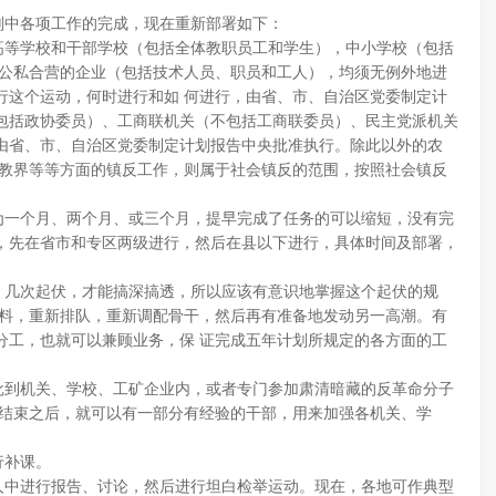
中各项工作的完成，现在重新部署如下：
等学校和干部学校（包括全体教职员工和学生），中小学校（包括
、公私合营的企业（包括技术人员、职员和工人），均须无例外地进
行这个运动，何时进行和如 何进行，由省、市、自治区党委制定计
包括政协委员）、工商联机关（不包括工商联委员）、民主党派机关
由省、市、自治区党委制定计划报告中央批准执行。除此以外的农
宗教界等等方面的镇反工作，则属于社会镇反的范围，按照社会镇反
一个月、两个月、或三个月，提早完成了任务的可以缩短，没有完
，先在省市和专区两级进行，然后在县以下进行，具体时间及部署，
几次起伏，才能搞深搞透，所以应该有意识地掌握这个起伏的规
材料，重新排队，重新调配骨干，然后再有准备地发动另一高潮。有
分工，也就可以兼顾业务，保 证完成五年计划所规定的各方面的工
到机关、学校、工矿企业内，或者专门参加肃清暗藏的反革命分子
动结束之后，就可以有一部分有经验的干部，用来加强各机关、学
行补课。
中进行报告、讨论，然后进行坦白检举运动。现在，各地可作典型