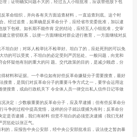
处理；证明确实问题不大的，经过五人小组批准，应该替他放下包
反革命组织，并向各有关方面追查材料，一直追查到底。这个时
结合。经过追查，如果确是反革命分子，应经省市党委批准，加以逮
他放下包袱。如长期不能作肯 定的结论，应经五人小组批准，交审
组建立密切联系，以便一方面继续对群众进行教育，一方面继续对反
不坦白好；对坏人检举比不检举好。坦白了的，应处死刑的可以免
立大功的可以受奖，不坦白的必定受到严厉惩处。一般问题，向党和
府会怀疑他有别的重大的问 题。交代政策的目的，是减少顾虑，分
得材料和证据。一个单位如有好些反革命嫌疑分子需要搜查，最好
依法搜查，是我们对反革命分子的重要斗争方式之一，要学会运用这
随便搜查，或由行政机关下 令全体人员一律交出私人信件日记等做
况决定：少数极重要的反革命分子，应及早逮捕；但有些反革命分
进行斗争的过程中提高觉悟，这样的分子就以缓捕为有利；反革命分
决定是否逮捕，我们有材料 但坚不坦白的必须坚决逮捕（我们无材
严厉惩处以张正气。
利的，应报告中央公安部，经中央公安部批准后，设法使之暂勿暴