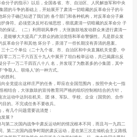
命分子的指示》以后，全国各省、市、自治区、人民解放军和中央
命集团的斗争的基础上，开始展开了肃清一切暗藏的反革命分子的斗
他坏分子确已钻进了我们的 各个部门和各种机构，对反革命分子麻
的护身符。必须坚决反对右倾思想，彻底肃清一切暗藏的反革命分 子
功的保证。（二）利用胡风事件，大张旗鼓地发动群众来进行肃清一
处，是能够大大提高广大群众的政治觉悟和革命警惕性。凡是群众发
的反革命分子和其他 坏分子，弄清了一些长期没有弄清的悬案。
三十二个单位（二十九个省、市、自治区和中央直属机关党委、中
一百零二万二千六百五十九人中展开了坦白检举运动，共已揭露出反
疑分子一万二千四百八十八 名，并发现了为数甚多的小集团，其中
“争取人、联络人”的一种方式。
步的胜利。
向全党提出这样庄严的任务，即应在全国范围内，按照中央七一指
觉悟相结合，大张旗鼓的宣传教育同严格的组织控制相结合的方针，
这次运动中达到在机关、团 体、军队、学校、企业（国营的、合作
的目的。不完成任务不要收兵。
，有几个问题需要说清楚：
地发展？
与第二次国内战争中肃反运动时的情况根本不同，而且与一九四二
不同。第二次国内战争时期的肃反运动，是在第三次左倾机会主义路线