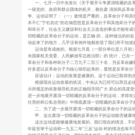
一、七月一日中央发出《关于展开斗争肃清暗藏的反革
一级党的、政府和群众团体的机关，都在肃 清胡风反革
争。运动证明了：（一）敌情是严重的，反革命分子和其
木不仁“宁右勿左”的右倾思想是反革命分子和其他坏分子
和坏分子，社会主义建设和社会主义改造的事业才能有成
切暗藏的反革命分子的运动，是正确 的，这种做法的好
动起来了的地方，几乎没有例外地都发现了我们所不知道
运动是有成效的。根据七月底（一部分单位是八月初）
央国家机关党委、人民解放军总政治部）的 统计，已在
革命分子和各种坏分子二万九千二百三十名，另反革命嫌
许多是以反革命分子为核心组织起来的，显然是反革命分子
应该估计：运动的发展是健康的。这个运动已取得初
根据现在运动发展的状况，中央认为已经可以而且必须
示所规定的依靠领导机关的正确指导同广大 群众的高度
进一步地展开肃清一切暗藏的反革命分子的运动，求得在
社营的和公私合营的）中彻底肃清一切暗藏的反革命分子
二、为了进一步展开肃清一切暗藏的反革命分子的运动
甲、这次肃清一切暗藏的反革命分子的运动能否健康
这次运动是能够健康地发展的。我们现在的情况，不但
年延安审干运动和一九五二年“三反”运动 时的情况也有