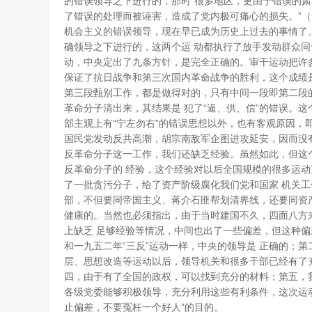
的错误领导之下进行的，那时“很多地区，更由于错误的肃
了错误的处理而被诬害，造成了党内极可痛心的损失。”（
机会主义的错误领导，现在早已成为历史上过去的事情了。
确领导之下进行的，这两个运 动都执行了放手发动群众
动，中央定出了九条方针，是完全正确的。审干运动把许
保证了抗日战争和第三次国内革命战争的胜利，这个成绩
第三段甄别工作，都是做得对的，只有中间一段即第二段的
革命分子清出来，其结果是 犯了“逼、供、信”的错误。
部主观上有“宁左勿右”的错误思想以外，也有客观原因，
国民党发动反共高潮，胡宗南敌军企图进攻延安，因而没
反革命分子这一工作，我们还缺乏经验。虽然如此，但这
反革命分子的 经验，这个经验对以后全国规模的很多运动
了一批贪污分子，给了资产阶级腐化我们党和国家 机关
部，不但要同帝国主义、蒋介石匪帮划清界线，还要同资
健康的。当然也必须指出，由于当时建国不久，四面八方
上缺乏 足够经验等情况，中间也出了一些偏差，但这种
和一九五二年“三反”运动一样，中央的领导是 正确的；第
层、思想改造等运动以后，领导机关和很多干部已经有了
四，由于有了全国的政权，可以找到充分的材料；第五，
各级党委能够积极领导，充分利用这些有利条件，这次运
止偏差，不要冤枉一个好人”的目的。