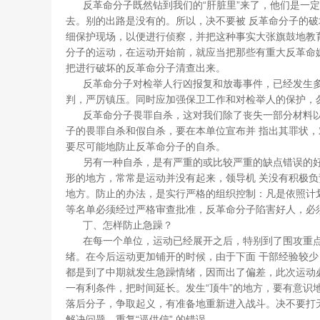
反革命分子既然钻到我们的“肝脏里”来了，他们是一定
去。别的出路是没有的。所以，决不要被 反革命分子的
细保护现场，以便进行侦察，并把这种事实大张旗鼓地教
分子的运动，在运动开始前，就应当把那些有重大反革命
把进行破坏的反革命分子清查出来。
反革命分子对检举人行凶报复和放毒事件，已经发生多
判，严厉镇压。同时应加强保卫工作和对检举人的保护，
反革命分子畏罪自杀，这对我们除了丧失一部分材料以
子的畏罪自杀和假自杀，要在本单位宣布并 指出其罪状
要尽可能地防止反革命分子的自杀。
另有一种自杀，是有严重的或比较严重的缺点错误的好
形的地方，常常是运动并没有起来，领导机 关没有积极
地方。防止的办法，是实行严格的组织控制：凡是依照计
等名单必须经过严格审查批准，反革命分子陷害好人，必
丁、怎样防止急躁？
在每一个单位，运动已经展开之后，特别到了围攻重点对
绪。在今后运动更加铺开的时候，由于下面 干部经验较少
都是到了中期就发生急躁情绪，因而出了偏差，此次运动
一有利条件，把时间延长。发生“顶牛”的地方，要有意识
落后分子，争取起义，有准备地重新进入战斗。决不要打无
解决问题，重复“逼供信” 的错误。