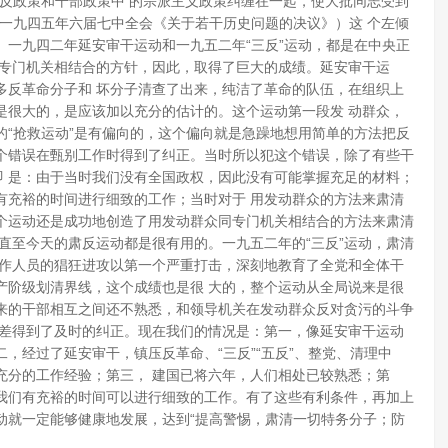
反政策和干部政策中 的宗派主义政策纠缠在一起，使大批同志受到
一九四五年六届七中全会《关于若干历史问题的决议》）这 个左倾
一九四二年延安审干运动和一九五二年“三反”运动，都是在中央正
同专门机关相结合的方针，因此，取得了巨大的成绩。延安审干运
多反革命分子和 坏分子清查了出来，纯洁了革命的队伍，在组织上
是很大的，是应该加以充分的估计的。这个运动第一段发 动群众，
“抢救运动”是有偏向的，这个偏向就是急躁地想用简单的方法把反
这个错误在甄别工作时得到了纠正。当时所以犯这个错误，除了有些干
即 是：由于当时我们没有全国政权，因此没有可能掌握充足的材料；
有充裕的时间进行细致的工作；当时对于 用发动群众的方法来肃清
个运动还是成功地创造了用发动群众同专门机关相结合的方法来肃清
直至今天的肃反运动都是很有用的。一九五二年的“三反”运动，肃清
工作人员的猖狂进攻以第一个严重打击，深刻地教育了全党和全体干
产阶级划清界线，这个成绩也是很 大的，整个运动从全局说来是很
来的干部相互之间还不熟悉，和领导机关在发动群众反对贪污的斗争
偏差得到了及时的纠正。现在我们的情况是：第一，像延安审干运动
二，经过了延安审干，镇压反革命、“三反”“五反”、整党、清理中
充分的工作经验；第三， 建国已将六年，人们相处已较熟悉；第
我们有充裕的时间可以进行细致的工作。有了这些有利条件，再加上
动就一定能够健康地发展，达到“提高警惕，肃清一切特务分子；防