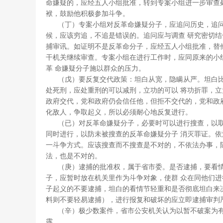
命嫌疑的，应经五人小组批准，转到专案小组进一步审查
袱，鼓励他积极参加斗争。
（丁）专案小组对反革命嫌疑分子，应追问历史，追问
候，应该穷追，不追是错误的。追问应与调查 研究密切
捕审讯。如证明不是反革命分子，应经五人小组批准，替
干机关继续审查。专案小组在进行工作时，应同原来的小
革 命嫌疑分子施以群众的压力。
（戊）要反复交代政策：坦白从宽，隐瞒从严。坦白比
处死刑，应处重刑的可以减刑，立功的可以 将功折罪，
政府交代，党和政府仍会信任他，但拒不交代的，党和政
化敌人，争取起义，所以必须耐心地反复进行。
（已）对反革命嫌疑分子，必要时可以进行搜查，以取
同时进行，以防未被搜查的反革命嫌疑分子 消灭罪证。
一斗争方式。应该搜查而不搜查是不对的，不依法办事，
法，也是不对的。
（庚）逮捕的批准权，属于省市委。是否逮捕，要看情
子，应暂时放在机关里作为斗争对象，使群 众在同他们
子起义的不要逮捕，坦白的看情节轻重和是否彻底坦白来
料则不要轻易逮捕），进行报复和破坏的应立即逮捕审判
（辛）极少数案件，省市公安机关认为以暂不破案为有
露。