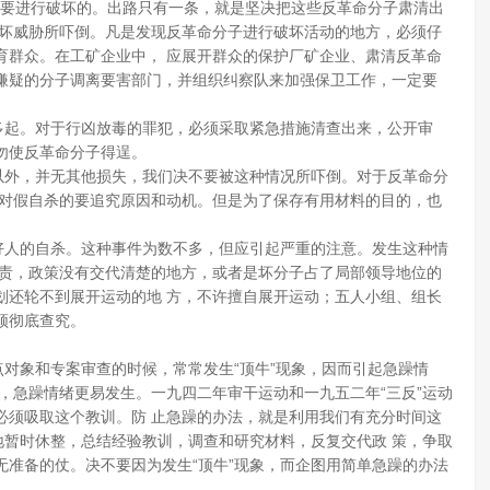
要进行破坏的。出路只有一条，就是坚决把这些反革命分子肃清出
破坏威胁所吓倒。凡是发现反革命分子进行破坏活动的地方，必须仔
育群众。在工矿企业中， 应展开群众的保护厂矿企业、肃清反革命
嫌疑的分子调离要害部门，并组织纠察队来加强保卫工作，一定要
起。对于行凶放毒的罪犯，必须采取紧急措施清查出来，公开审
勿使反革命分子得逞。
外，并无其他损失，我们决不要被这种情况所吓倒。对于反革命分
，对假自杀的要追究原因和动机。但是为了保存有用材料的目的，也
人的自杀。这种事件为数不多，但应引起严重的注意。发生这种情
负责，政策没有交代清楚的地方，或者是坏分子占了局部领导地位的
划还轮不到展开运动的地 方，不许擅自展开运动；五人小组、组长
须彻底查究。
象和专案审查的时候，常常发生“顶牛”现象，因而引起急躁情
，急躁情绪更易发生。一九四二年审干运动和一九五二年“三反”运动
必须吸取这个教训。防 止急躁的办法，就是利用我们有充分时间这
地暂时休整，总结经验教训，调查和研究材料，反复交代政 策，争取
准备的仗。决不要因为发生“顶牛”现象，而企图用简单急躁的办法