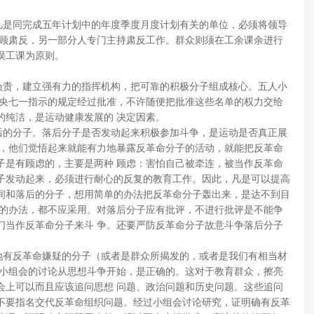
。
是同完成五年计划中的年度季度月度计划有关的单位，必须将领导
兼顾肃反，另一部分人专门主持肃反工作。群众则须在工余课余进行
误工课为原则。
责，建立强有力的指挥机构，把可靠的积极分子组成核心。五人小
中央七一指示的规定经过批准，不许随便把批准这些名单的权力交给
的纯洁，是运动健康发展的 决定因素。
的分子。落后分子是否发动起来积极参加斗争，是运动是否真正展
象，他们觉悟起来就能有力地暴露反革命分子的活动，就能把反革命
子是有顾虑的，主要是两种 顾虑：害怕自己被牵连，被当作反革命
子发动起来，必须进行耐心的反复的教育工作。因此，凡是可以提高
间和落后的分子，想用简单的办法把反革命分子轰出来，是达不到目
躁的办法，都不应采用。对落后分子应有批评，不进行批评是不能争
们当作反革命分子来斗 争。还要严防反革命分子故意斗争落后分子
有反革命嫌疑的分子（或者是群众所揭发的，或者是我们有相当材
。小组会的讨论从思想斗争开始，是正确的。这对于教育群众，擦亮
会上可以而且应该追问思想 问题、政治问题和历史问题。这些追问
不要指名交代反革命组织问题。经过小组会讨论研究，证明确有反革