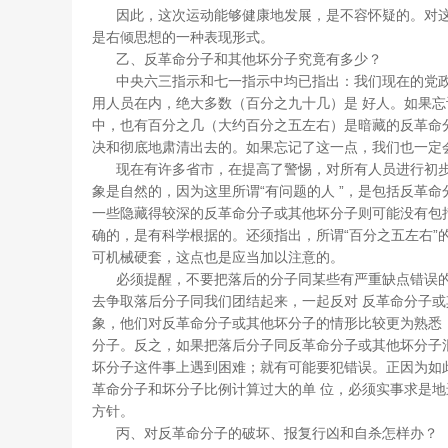
因此，这次运动能够健康地发展，是不容怀疑的。对这
是右倾思想的一种表现形式。
乙、反革命分子和其他坏分子究竟有多少？
中央六三指示和七一指示中均已指出：我们现在的党政
用人员在内，绝大多数（百分之九十几）是 好人。如果
中，也有百分之几（大约百分之五左右）是暗藏的反革命
决和彻底地肃清出去的。如果忘记了这一点，我们也一定
现在有许多省市，在提高了警惕，对所有人员进行初步排
象是自然的，因为这里所谓“有问题的人 ”，是包括反革
一些隐藏得较深的反革命分子或其他坏分子则可能没有包
确的，是有科学根据的。还须指出，所谓“百分之五左右”
可机械硬套，这点也是应当加以注意的。
必须提醒，不要把落后的分子同某些有严重缺点错误的
去争取落后分子同我们团结起来，一起反对 反革命分子
象，他们对反革命分子或其他坏分子的情形比较更为熟悉
分子。反之，如果把落后分子同反革命分子或其他坏分子
坏分子这件事上遇到困难；就有可能要犯错误。正因为如
革命分子和坏分子比例计算过大的单 位，必须实事求是
方针。
丙、对反革命分子的破坏、报复行凶和自杀怎样办？