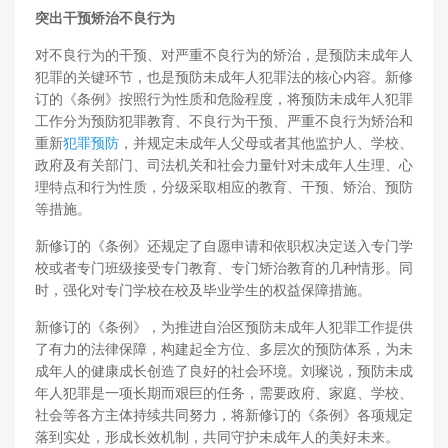
突出干预矫治不良行为
对不良行为的干预、对严重不良行为的矫治，是预防未成年人
犯罪的关键环节，也是预防未成年人犯罪法的核心内容。新修
订的《条例》按照行为性质和危险程度，将预防未成年人犯罪
工作分为预防犯罪教育、不良行为干预、严重不良行为矫治和
重新
犯罪预防
，并规定未成年人父母或者其他监护人、学校、
政府及有关部门、司法机关和社会力量针对未成年人生理、心
理特点和行为性质，分级采取相应的教育、干预、矫治、预防
等措施。
新修订的《条例》还规定了自愿申请和依职权决定送入专门学
校或者专门班级接受专门教育、专门矫治教育的几种情形。同
时，强化对专门学校在校及毕业学生的权益保障措施。
新修订的《条例》，为推进自治区预防未成年人犯罪工作提供
了有力的法律保障，构建起全方位、多层次的预防体系，为未
成年人的健康成长创造了良好的社会环境。刘璨说，预防未成
年人犯罪是一项长期而艰巨的任务，需要政府、家庭、学校、
社会等各方主体持续共同努力，将新修订的《条例》各项规定
落到实处，形成长效机制，共同守护未成年人的美好未来。