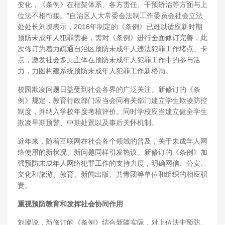
变化，《条例》在框架体系、各方责任、干预矫治等方面与上
位法不相衔接。”自治区人大常委会法制工作委员会社会立法
处处长刘璨表示，2016年制定的《条例》已难以适应新时期
预防未成年人犯罪需要，需对《条例》进行全面修订完善，此
次修订为着力疏通自治区预防未成年人违法犯罪工作堵点、卡
点，激发社会多元主体在预防未成年人犯罪工作中的参与活
力，力图构建系统预防未成年人犯罪工作新格局。
校园欺凌问题日益受到社会各界的广泛关注。新修订的《条
例》规定，教育行政部门应当会同有关部门建立学生欺凌防控
制度，并纳入学校年度考核评价。同时学校应当建立健全学生
欺凌早期预警、中期处置以及事后关怀机制。
近年来，随着互联网在社会各个领域的普及，关于未成年人网
络使用的新状况、新问题同样引发热议。新修订的《条例》加
强预防未成年人网络犯罪工作的支持力度，明确网信、公安、
文化和旅游、教育、新闻出版、共青团等单位和组织的相应职
责。
重视预防教育和发挥社会协同作用
刘璨说，新修订的《条例》结合新疆实际，对上位法中预防、