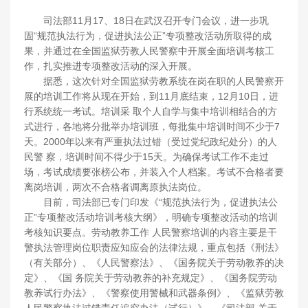
司法部11月17、18日在武汉召开专门会议，进一步巩
固“规范执法行为，促进执法公正”专项整改活动所取得的成
果，并通过在全国监狱劳教人民警察中开展全面培训考核工
作，扎实推进专项整改活动的深入开展。
据悉，这次针对全国监狱劳教系统在岗在职的人民警察开
展的培训工作将从现在开始，到11月底结束，12月10日，进
行系统统一考试。培训采 取个人自学与集中培训相结合的方
式进行，各地将分批举办培训班，每批集中培训时间不少于7
天。2000年以来有严重执法过错（受过党纪政纪处分）的人
民警 察，培训时间不得少于15天。为确保考试工作不走过
场，考试成绩要张榜公布，并装入个人档案。考试不合格者要
离岗培训，两次不合格者调离原执法岗位。
目前，司法部已专门印发《“规范执法行为，促进执法公
正”专项整改活动培训考核大纲》，明确专项整改活动的培训
考核知识要点。劳动教养工作 人民警察培训的内容主要是干
警执法管理岗位职责应知应会的法律法规，重点包括《刑法》
（有关部分）、《人民警察法》、《国务院关于劳动教养的决
定》、《国 务院关于劳动教养的补充规定》、《国务院劳动
教养试行办法》、《警察使用警械和武器条例》、《监狱劳教