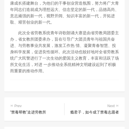
康成长搭建舞台，为他们的干事创业营造氛围，努力将广大青
年同志们造就成为理想远大、信念坚定的新一代，品德高尚、
意志顽强的新一代，视野开阔、知识丰富的新一代，开拓进
取、艰苦创业的新一代。
此次全省劳教系统青年诗歌朗诵大赛是由省劳教局团委主
办，省女教所团委承办，旨在引导广大团员青年与祖国共奋
进、与劳教事业共发展，激发工作热 情、凝聚青春智慧、投
身科学发展，促进良性循环。此次活动也较好地对全省劳教系
统广大民警进行了一次生动的爱国主义教育，丰富和活跃了场
所文化生活，对进 一步推动全系统精神文明建设起到了积极
而重要的推动作用。
Prev
Next
“禁毒帮教”走进劳教所
瘾君子，如今成了禁毒志愿者