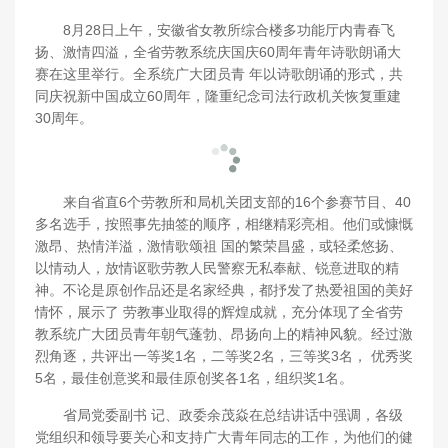
8月28日上午，安徽省女教所综合楼多功能厅内青春飞
扬、激情四溢，全省劳教系统庆国庆60周年青年诗歌朗诵大
赛在这里举行。全系统广大团员青 年以诗歌朗诵的形式，共
同庆祝新中国成立60周年，隆重纪念司法行政机关恢复重建
30周年。
来自省直6个劳教所和局机关团支部的16个参赛节目、40
多名选手，按照事先抽签的顺序，相继精彩亮相。他们或慷慨
激昂、热情洋溢，激情歌颂祖 国的繁荣昌盛，或轻柔悠扬、
以情动人，放情讴歌劳教人民警察无私奉献、锐意进取的精
神。不论是原创作品还是名家经典，都抒发了热爱祖国的美好
情怀，展示了 劳教事业取得的辉煌成就，充分体现了全省劳
教系统广大团员青年朝气蓬勃、昂扬向上的精神风貌。经过激
烈角逐，共评出一等奖1名，二等奖2名，三等奖3名， 优秀奖
5名，最佳创意奖和最佳原创奖各1名，组织奖1名。
省局党委副书 记、政委余茂焱在总结讲话中强调，各级
党组织和领导要关心和支持广大青年同志的工作，为他们的健