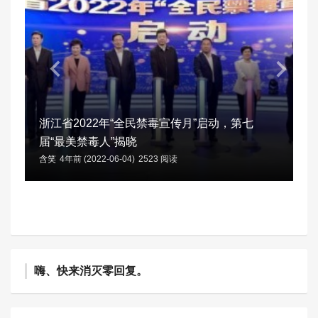
浙江省2022年“全民禁毒宣传月”启动，第七
届“最美禁毒人”揭晓
含笑
4年前 (2022-06-04)
2523 阅读
嗨、快来消灭零回复。