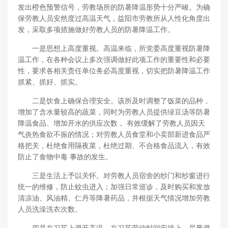
发出橙色预警信号，劳教场所的防暑降温形势十分严峻。为确
保劳教人员安然度过高温天气，益阳市劳教所从人性化角度出
发，采取多项措施做好劳教人员的防暑降温工作。
一是思想上高度重视。高温来临，所党委高度重视防暑降
温工作，在各种会议上多次强调做好此项工作的重要性和必要
性，要求各相关责任单位务必高度重视，切实把防暑降温工作
抓紧、抓好、抓实。
二是饮食上确保合理安全。该所及时调整了饭菜的品种，
增加了含水量较高的蔬菜，同时为劳教人员提供绿豆汤等防暑
降温食品、增加开水的供应次数， 有效缓解了劳教人员因天
气炎热食欲不振的情况；对劳教人员食堂和小卖部新进食品严
格把关，杜绝食用隔夜菜，杜绝过期、不合格食品流入，有效
防止了食物中毒 事故的发生。
三是生活上予以关怀。对劳教人员宿舍的纱门和纱窗进行
统一的维修，防止蚊虫进入；加强日常巡诊，及时购买和发放
清凉油、风油精、仁丹等降暑药品，并根据天气情况增加劳教
人员洗澡洗衣次数。