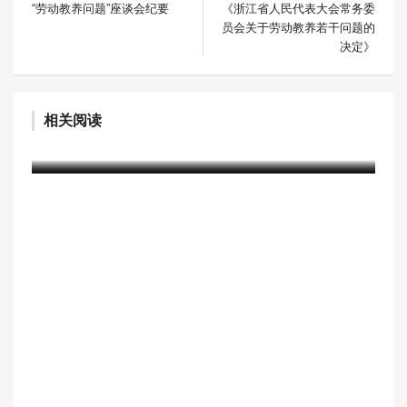
“劳动教养问题”座谈会纪要
《浙江省人民代表大会常务委
员会关于劳动教养若干问题的
决定》
浙江省2022年“全民禁毒宣传月”启动，第七
相关阅读
届“最美禁毒人”揭晓
含笑
4年前 (2022-06-04)
2519 阅读