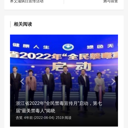
界艾滋病日宣传活动
测与筛查
相关阅读
浙江省2022年“全民禁毒宣传月”启动，第七
届“最美禁毒人”揭晓
含笑
4年前 (2022-06-04)
2519 阅读