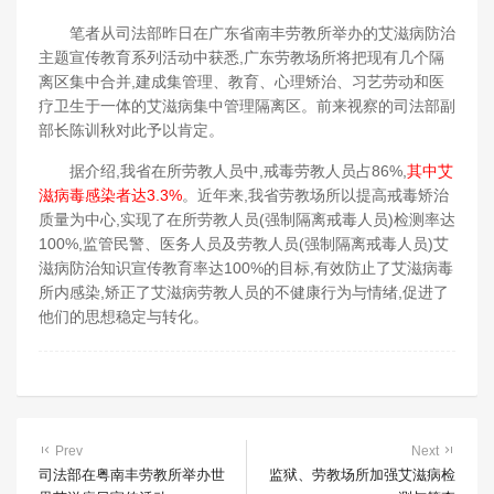
笔者从司法部昨日在广东省南丰劳教所举办的艾滋病防治
主题宣传教育系列活动中获悉,广东劳教场所将把现有几个隔
离区集中合并,建成集管理、教育、心理矫治、习艺劳动和医
疗卫生于一体的艾滋病集中管理隔离区。前来视察的司法部副
部长陈训秋对此予以肯定。
据介绍,我省在所劳教人员中,戒毒劳教人员占86%,
其中艾
滋病毒感染者达3.3%
。近年来,我省劳教场所以提高戒毒矫治
质量为中心,实现了在所劳教人员(强制隔离戒毒人员)检测率达
100%,监管民警、医务人员及劳教人员(强制隔离戒毒人员)艾
滋病防治知识宣传教育率达100%的目标,有效防止了艾滋病毒
所内感染,矫正了艾滋病劳教人员的不健康行为与情绪,促进了
他们的思想稳定与转化。
Prev
Next
司法部在粤南丰劳教所举办世
监狱、劳教场所加强艾滋病检