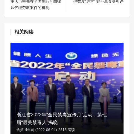
重庆市率先在全国施行可由律
他数度“进宫” 她不离弃身相许
师代理劳教案件的机制
相关阅读
浙江省2022年“全民禁毒宣传月”启动，第七
届“最美禁毒人”揭晓
含笑
4年前 (2022-06-04)
2515 阅读