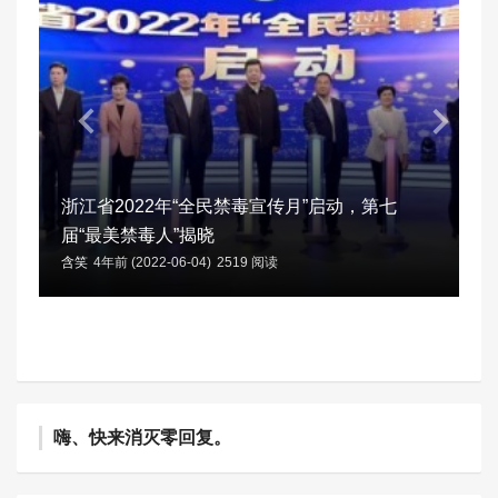
浙江省2022年“全民禁毒宣传月”启动，第七
届“最美禁毒人”揭晓
含笑
4年前 (2022-06-04)
2519 阅读
嗨、快来消灭零回复。