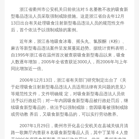
浙江省衢州市公安机关日前依法对５名屡教不改的吸食新
型毒品违法人员采取强制戒除措施。这是浙江省自去年12月
13日出台有关处理吸食注射新型毒品违法人员的规范性文件
后，首个依法予以强制戒除的案例。
近年来，浙江各地吸食冰毒、摇头丸、氯胺酮（K粉）、
麻古等新型毒品违法案件呈发展蔓延趋势。据统计资料表明，
自1995年浙江省在温州首次被查获吸食新型毒品以来，吸食
人数逐年增加，2005年全省查获近3000人，而2006年与上年
同比增加近一倍。
2006年12月13日，浙江省有关部门研究制定出台了《关
于处理吸食注射新型毒品违法人员适用法律有关问题的意见》
等规范性文件，文件明确规 定，对吸食新型毒品违法人员依
法予以行政处罚；对一年内因吸食新型毒品被行政处罚后，继
续吸食新型毒品的，依法予以强制戒除；曾因吸毒被强制戒除
或劳动教 养后，又吸食新型毒品的，可以实行劳动教养。
2007年1月29日，衢州市开化县公安机关在县城关镇月清
路一歌舞厅内查获８名吸食新型毒品人员，其中丁某等４人曾