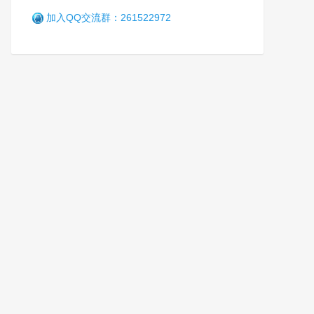
加入QQ交流群：261522972
辽宁省司法行政机关人民警察
英烈救助基金会启动仪式举行
笑
5年前 (2021-08-05)
3436 阅读