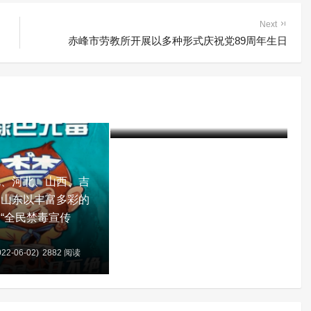
Next
赤峰市劳教所开展以多种形式庆祝党89周年生日
赤峰市司法局局长鞠文林到赤
峰市戒毒所调研指导工作
建军
5年前 (2022-02-25)
2510 阅读
北、河北、山西、吉
、山东以丰富多彩的
“全民禁毒宣传
22-06-02)
2882 阅读
含