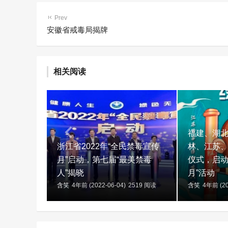
Prev
安徽省戒毒局揭牌
相关阅读
福建、湖
浙江省2022年“全民禁毒宣传
林、江苏
月”启动，第七届“最美禁毒
仪式，启动
人”揭晓
月”活动
含笑
4年前 (2022-06-04)
2519 阅读
含笑
4年前 (20