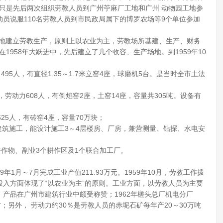
处只是先后两次组织劳教人员到广州苧麻厂工地和广州 动物园工地参
动员说服110名劳教人员到市民政局属下的博罗农场等9个单位参加
计划地建立劳教生产，原则上以农业为主，劳教场所基建、生产、财务
1958年大跃进中，先后建立了几个收容、生产场地。到1959年10
495人，有直径1.35～1.7米立窑4座，球磨机5台。是当时全市土法
，劳动力608人，有倒焰窑2座，土窑14座，容量共305吨。设备有
625人，有砖窑4座，容量70万块；
建筑施工，能设计施工3～4层楼房、厂房，兼营测量、钻探、水电安
经济作物、副业3个耕作区及1个联合加工厂。
9年1月～7月完成工业产值211.93万元。1959年10月，劳教工作拨
动力投入方面体现了“以农业为主”的原则。工业方面，以劳教人员为主要
块，产品在广州市建筑行业中颇受称赞；1962年槎头总厂机电分厂
另外， 劳动力约30％是劳教人员的赤坭石矿每年产20～30万吨