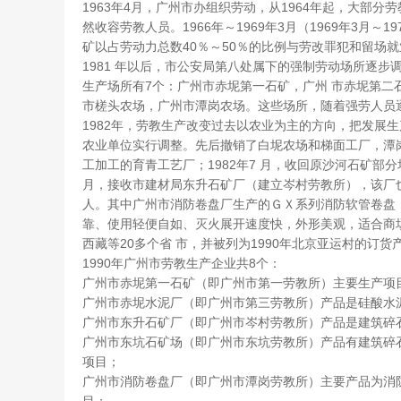
1963年4月，广州市办组织劳动，从1964年起，大部分
然收容劳教人员。1966年～1969年3月（1969年3月～
矿以占劳动力总数40％～50％的比例与劳改罪犯和留场
1981 年以后，市公安局第八处属下的强制劳动场所逐
生产场所有7个：广州市赤坭第一石矿，广州 市赤坭第
市槎头农场，广州市潭岗农场。这些场所，随着强劳人员逐
1982年，劳教生产改变过去以农业为主的方向，把发展
农业单位实行调整。先后撤销了白坭农场和梯面工厂，潭
工加工的育青工艺厂；1982年7 月，收回原沙河石矿部
月，接收市建材局东升石矿厂（建立岑村劳教所），该厂也
人。其中广州市消防卷盘厂生产的ＧＸ系列消防软管卷盘，
靠、使用轻便自如、灭火展开速度快，外形美观，适合商
西藏等20多个省 市，并被列为1990年北京亚运村的订货
1990年广州市劳教生产企业共8个：
广州市赤坭第一石矿（即广州市第一劳教所）主要生产项
广州市赤坭水泥厂（即广州市第三劳教所）产品是硅酸水
广州市东升石矿厂（即广州市岑村劳教所）产品是建筑碎石
广州市东坑石矿场（即广州市东坑劳教所）产品有建筑碎石
项目；
广州市消防卷盘厂（即广州市潭岗劳教所）主要产品为消防