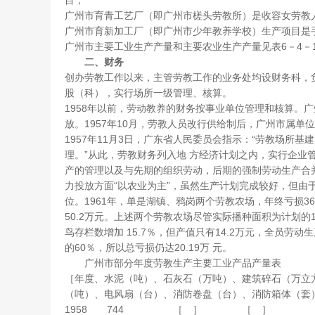
目；
广州市育青工艺厂（即广州市槎头劳教所）是收容女劳教
广州市育新加工厂（即广州市少年教养学校）生产项目是
广州市主要工业生产产量和主要农业生产产量见表6－4－1
二、财务
创办劳教工作以来，主管劳教工作的业务处均设财务科，
股（科），实行场所一级管理、核算。
1958年以前，劳动教养的财务按事业单位管理和核算。
放。1957年10月，劳教人员改行供给制后，广州市属
1957年11月3日，广东省人民委员会指示：“劳教场所
理。”从此，劳教财务列入地 方经济计划之内，实行企业管理
产的管理以及与先期的组织劳动，后期的强制劳动生产合并
力投放方面“以农业为主”，虽然生产计划完成较好，但由
位。1961年，单是湖镇、鸦岗两个劳教农场，年终亏损36
50.2万元。上述两个劳教农场尽管实际播种面积为计划的1
鸟存栏数增加 15.7％，但产值只有14.2万元，全员劳
的60％，所以总亏损仍达20.19万 元。
广州市部分年度劳教生产主要工业产品产量表
［年度、水泥（吨）、石灰石（万吨）、建筑碎石（万立
（吨）、电风扇（台）、消防卷盘（台）、消防箱体（套
1958 744 ［ ］ 