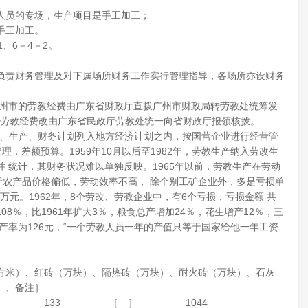
人员的专场，生产项目是手工加工；
手工加工。
、6－4－2。
负责财务管理及对下属场所财务工作实行管理指导，各场所亦设财务
广州市的劳教经费由广东省财政厅直拨广州市财政局转劳教处统筹发
单位劳教经费改由广东省民政厅劳教处统一向省财政厅报领核拨。
基建、生产、财务计划列入地方经济计划之内，按国营企业进行经营管
，差额预算。1959年10月以后至1982年，劳教生产纳入劳改生
 统计，其财务状况难以单独反映。1965年以前，劳教生产在劳动
于农产品价格偏低，劳动效率不高， 除个别工矿企业外，多是亏损单
万元。1962年，8个劳改、劳教企业中，有6个亏损，亏损金额 共
08％，比1961年扩大3％，粮食总产增加24％，花生增产12％，三
动生产率为126元，“一个劳教人员一年的产值只等于国家给他一年工资
方米）、红砖（万块）、隔热砖（万块）、耐火砖（万块）、石灰
）、备注］
［ ］ 133 ［ ］ 1044