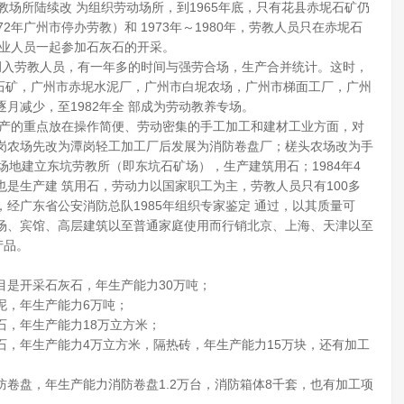
劳教场所陆续改 为组织劳动场所，到1965年底，只有花县赤坭石矿仍
1972年广州市停办劳教）和 1973年～1980年，劳教人员只在赤坭石
就业人员一起参加石灰石的开采。
步调入劳教人员，有一年多的时间与强劳合场，生产合并统计。这时，
二石矿，广州市赤坭水泥厂，广州市白坭农场，广州市梯面工厂，广州
月减少，至1982年全 部成为劳动教养专场。
生产的重点放在操作简便、劳动密集的手工加工和建材工业方面，对
岗农场先改为潭岗轻工加工厂后发展为消防卷盘厂；槎头农场改为手
分场地建立东坑劳教所（即东坑石矿场），生产建筑用石；1984年4
是生产建 筑用石，劳动力以国家职工为主，劳教人员只有100多
经广东省公安消防总队1985年组织专家鉴定 通过，以其质量可
场、宾馆、高层建筑以至普通家庭使用而行销北京、上海、天津以至
产品。
目是开采石灰石，年生产能力30万吨；
泥，年生产能力6万吨；
，年生产能力18万立方米；
，年生产能力4万立方米，隔热砖，年生产能力15万块，还有加工
卷盘，年生产能力消防卷盘1.2万台，消防箱体8千套，也有加工项