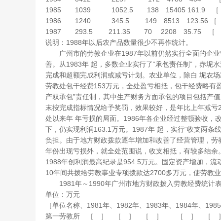
1985 1039 1052.5 138 15405 161.9 
1986 1240 345.5 149 8513 123.56 
1987 293.5 211.35 70 2208 35.75 ［
说明：1988年以后农产品数量很少不再作统计。
广州市的劳教企业在1987年以前仍然实行全面的企业
善。从1983年 起，多数企业实行了“承包责任制”，赤
完成和超额完成利润或减亏计划。农业单位，除白 坭农
劳教处包干经费153万元，全处盈亏相抵，包干经费略有盈余
产双承包”责任制，其中生产财务方面承包的项目包括产值
末按完成指标情况给予奖罚，效果较好，是年比上年减亏29.8
处以来年 年亏损的局面。1986年各企业经过整顿验收
下，仍实现利润163.1万元。1987年 起，实行“收支
负担。由于地方财政拨款逐年增加和改善了经营管理，劳教
年份出现亏损外，就全处范围说，收支相抵，有较多结余。19
1988年创利润最高纪录是954.5万元。固定资产增加，流
10年间共拨给劳教事业专项拨款达2700多万元，使劳教
1981年～1990年广州市地方财政拨入劳教经费统计
单位：万元
［单位名称、1981年、1982年、1983年、1984年、1985
第一劳教所 ［ ］ ［ ］ ［ ］ ［ ］ ［ ］ ［ 