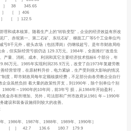
［ ］ 38 345.65
［ ］ ［ ］406
 ］ ［ ］122.5
管理和成本核算。随着生产上的“转轨变型”，企业的经济效益有所改
坭水泥厂、赤坭第一、第二石矿、东坑石矿、梯面工厂等5个工业单位均
场减亏8千元外，槎头农场（包括潭岗）仍继续超亏。是年市财政局给
，但实际经营亏损仍达 129.3万元。1984年，全面推行“改造生
、产量、消耗、成本、利润和其它主要经济技术指标6 个部分，年
6万元。1985年实现利润235.9万元，改变了自1973年复建劳教
，改善经营管理，在原材料升价，电力紧缺，生产受到很大影响的情况
两条线”制度，即市财政局每年定额核拨经费，不足部分由各劳教企业自行
企业虽然负担 着大量的政策性开支，到1990年，除个别单位个别
80年～1990年的10年间，前3年亏 损，从1984年开始盈利，
动奖金亦有所增加。另外，司法部和广州市政府从1981 年～1990年
业务建设和装备设施得到较大的改善。
表
年、1986年、1987年、1988年、1989年、1990年］
］ 42.7 136.6 180.7 179.9