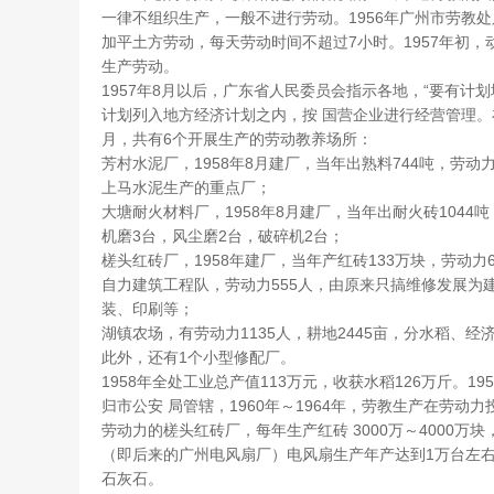
一律不组织生产，一般不进行劳动。1956年广州市劳教
加平土方劳动，每天劳动时间不超过7小时。1957年初，
生产劳动。
1957年8月以后，广东省人民委员会指示各地，“要有
计划列入地方经济计划之内，按 国营企业进行经营管理。在
月，共有6个开展生产的劳动教养场所：
芳村水泥厂，1958年8月建厂，当年出熟料744吨，劳动力
上马水泥生产的重点厂；
大塘耐火材料厂，1958年8月建厂，当年出耐火砖1044吨
机磨3台，风尘磨2台，破碎机2台；
槎头红砖厂，1958年建厂，当年产红砖133万块，劳动力
自力建筑工程队，劳动力555人，由原来只搞维修发展为
装、印刷等；
湖镇农场，有劳动力1135人，耕地2445亩，分水稻、
此外，还有1个小型修配厂。
1958年全处工业总产值113万元，收获水稻126万斤。195
归市公安 局管辖，1960年～1964年，劳教生产在劳
劳动力的槎头红砖厂，每年生产红砖 3000万～4000万
（即后来的广州电风扇厂）电风扇生产年产达到1万台左右；
石灰石。