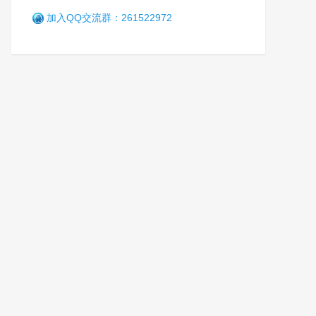
加入QQ交流群：261522972
辽宁省司法行政机关人民警察
英烈救助基金会启动仪式举行