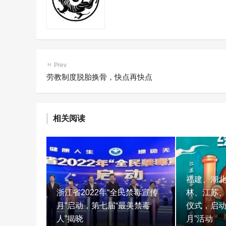
Prev
劳教制度脱胎换骨，快点再快点
相关阅读
福建、湖
浙江省2022年“全民禁毒宣传
林、江苏
月”启动，第七届“最美禁毒
仪式，启动
人”揭晓
月”活动