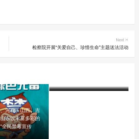
Next
检察院开展“关爱自己、珍惜生命”主题送法活动
赤峰市司法局局长鞠文林到赤
峰市戒毒所调研指导工作
建军
5年前 (2022-02-25)
2512 阅读
北、河北、山西、吉
、山东以丰富多彩的
“全民禁毒宣传