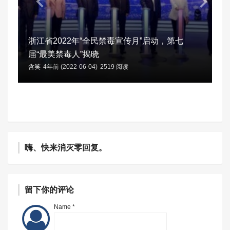
浙江省2022年“全民禁毒宣传月”启动，第七
届“最美禁毒人”揭晓
含笑
4年前 (2022-06-04)
2519 阅读
嗨、快来消灭零回复。
留下你的评论
Name *