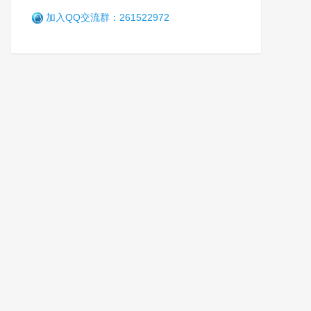
加入QQ交流群：261522972
辽宁省司法行政机关人民警察
英烈救助基金会启动仪式举行
笑
5年前 (2021-08-05)
3436 阅读