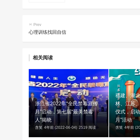
Prev
心理训练找回自信
相关阅读
福建、湖
浙江省2022年“全民禁毒宣传
林、江苏
月”启动，第七届“最美禁毒
仪式，启动
人”揭晓
月”活动
含笑
4年前 (2022-06-04)
2519 阅读
含笑
4年前 (20