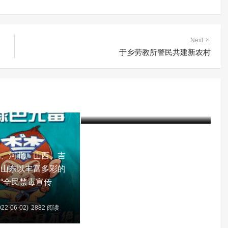
Next
于乡劳教所警民共建新农村
赤峰市司法局局长鞠文林到赤
峰市戒毒所调研指导工作
建军
5年前 (2022-02-25)
2510 阅读
北、河北、山西、吉
、山东以丰富多彩的
“全民禁毒宣传
22-06-02)
2882 阅读
含