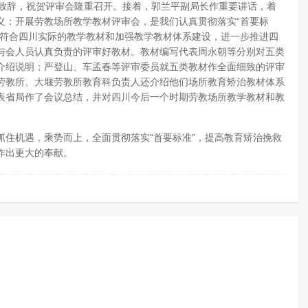
先致辞，祝贺评审会隆重召开。接着，郭兰平副局长作重要讲话，着
义：开展劳教场所教学教材评审会，是我们认真贯彻落实“首要标
写符合四川实际的教学教材和加强教学教材体系建设，进一步推进四
与会人员认真负责的评审好教材。教材编写代表周永朝等分别对五类
介绍说明；严登山、车孟春等评审委员就五类教材作全面细致的评审
劳教所、大堰劳教所教育科负责人还介绍他们场所教育矫治教材体系
表省局作了会议总结，并对四川今后一个时期劳教场所教学教材和教
机遇，乘势而上，全面贯彻落实“首要标准”，提高教育矫治挽救
作出更大的奉献。