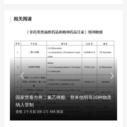
相关阅读
国家禁毒办将二氟乙咪酯、替来他明等16种物质
纳入管制
含笑
2个月前 (06-17)
466 阅读