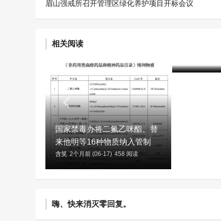
眉山强戒所召开管理区绿化养护项目开标会议
相关阅读
2025年
含笑
2个月前 (
国家禁毒办将二氟乙咪酯、替
来他明等16种物质纳入管制
含笑
2个月前 (06-17)
458 阅读
嗨、快来消灭零回复。