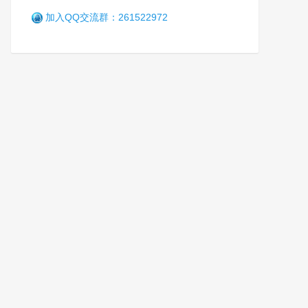
加入QQ交流群：261522972
全国禁毒宣传教育基地建设应
用推进会在重庆召开
笑
4个月前 (04-17)
652 阅读