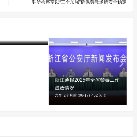
驻所检察室以“三个加强”确保劳教场所安全稳定
中国毒情形势报告
06-17)
414 阅读
浙江通报2025年全省禁毒工作
成效情况
含笑
2个月前 (06-17)
452 阅读
含