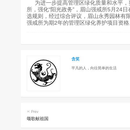
为进一步提高管理区绿化质量和水平，
所，强化“阳光政务”，眉山强戒所
5
月
24
日
选规则，经过综合评议，眉山永秀园林有
强戒所为期
2
年的管理区绿化养护项目资格
含笑
平凡的人，向往简单的生活
Prev
颂歌献祖国