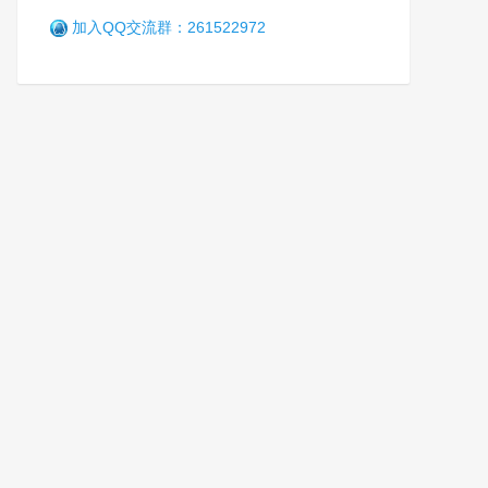
加入QQ交流群：261522972
全国禁毒宣传教育基地建设应
用推进会在重庆召开
笑
4个月前 (04-17)
672 阅读