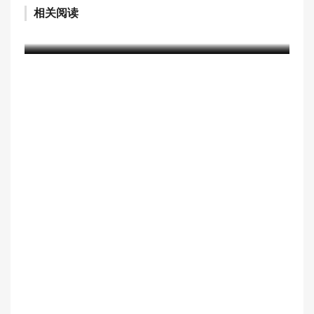
相关阅读
国家禁毒办将二氟乙咪酯、替来他明等16种物质
纳入管制
含笑
2个月前 (06-17)
488 阅读