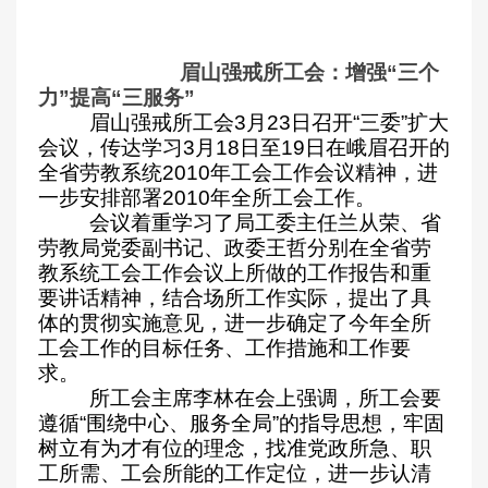
眉山强戒所工会：增强“三个
力
”
提高“三服务”
眉山强戒所工会
3
月
23
日
召开“三委”扩大
会议，传达学习
3
月
18
日
至
19
日在峨眉召开的
全省劳教系统
2010
年工会工作会议精神，进
一步安排部署
2010
年全所工会工作。
会议着重学习了局工委主任兰从荣、省
劳教局党委副书记、政委王哲分别在全省劳
教系统工会工作会议上所做的工作报告和重
要讲话精神，结合场所工作实际，提出了具
体的贯彻实施意见，进一步确定了今年全所
工会工作的目标任务、工作措施和工作要
求。
所工会主席李林在会上强调，所工会要
遵循“围绕中心、服务全局”的指导思想，牢固
树立有为才有位的理念，
找准党政所急、职
工所需、工会所能的工作定位，进一步认清