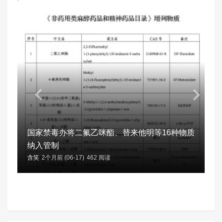
国家禁毒办将二氟乙咪酯、替来他明等16种物质
纳入管制
含笑
2个月前 (06-17)
462 阅读