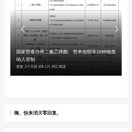
国家禁毒办将二氟乙咪酯、替来他明等16种物质
纳入管制
含笑
2个月前 (06-17)
462 阅读
嗨、快来消灭零回复。