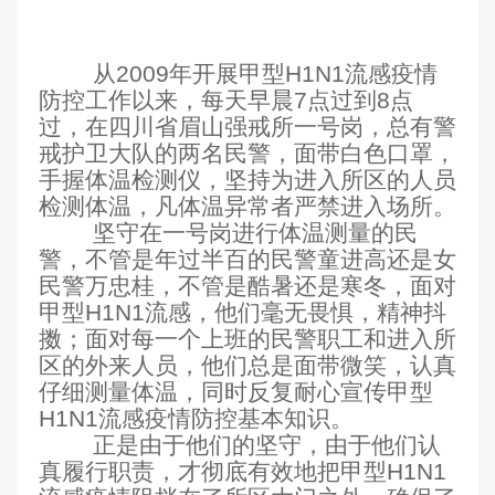
从2009年开展甲型H1N1流感疫情
防控工作以来，每天早晨7点过到8点
过，在四川省眉山强戒所一号岗，总有警
戒护卫大队的两名民警，面带白色口罩，
手握体温检测仪，坚持为进入所区的人员
检测体温，凡体温异常者严禁进入场所。
坚守在一号岗进行体温测量的民
警，不管是年过半百的民警童进高还是女
民警万忠桂，不管是酷暑还是寒冬，面对
甲型H1N1流感，他们毫无畏惧，精神抖
擞；面对每一个上班的民警职工和进入所
区的外来人员，他们总是面带微笑，认真
仔细测量体温，同时反复耐心宣传甲型
H1N1流感疫情防控基本知识。
正是由于他们的坚守，由于他们认
真履行职责，才彻底有效地把甲型H1N1