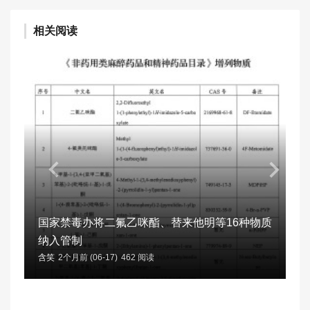
相关阅读
国家禁毒办将二氟乙咪酯、替来他明等16种物质
纳入管制
含笑
2个月前 (06-17)
462 阅读