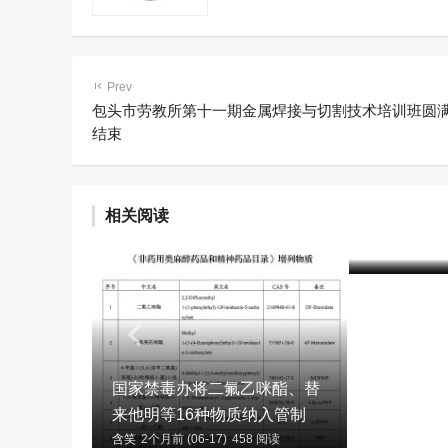
Prev
包头市劳教所第十一期金属焊接与切割技术培训班圆
结束
相关阅读
2025年
含笑
2个月前 (
国家禁毒办将二氟乙咪酯、替
来他明等16种物质纳入管制
含笑
2个月前 (06-17)
458 阅读