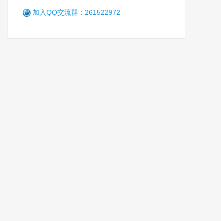
加入QQ交流群：261522972
全国禁毒宣传教育基地建设应
用推进会在重庆召开
笑
4个月前 (04-17)
652 阅读