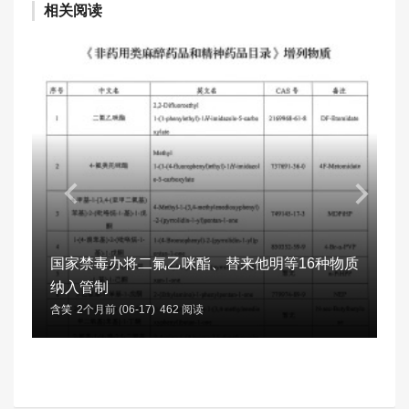
相关阅读
国家禁毒办将二氟乙咪酯、替来他明等16种物质
纳入管制
含笑
2个月前 (06-17)
462 阅读