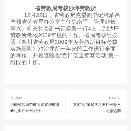
省劳教局考核沙坪劳教所
12
月
22
日
，省劳教局党委副书记林蒙昌
率领省劳教局办公室主任陈南平、管理处长
李兴、机关党委副书记杨翼一行
4
人，到沙坪
劳教所考核
2009
年度的工作。省局考核组按
照《四川省劳教局
2009
年度劳教所目标考核
实施细则》对沙坪所一年来的工作进行全面
的考核，并检查验收“百日安全竞赛活动”第一
阶段的工作。
Prev
Next
河南省涉访劳教人员管理教育
“四结合”掀起学习陈柱平等三
研讨会在开封召开
同志热潮