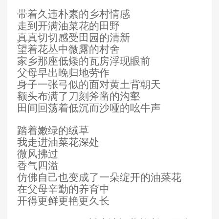
带着久违朴素的乡村情感
走到开满油菜花的田野
真真切切感受田园的清新
望着花丛中微露的村舍
家乡那座低矮的瓦房浮现眼前
父母早出晚归地劳作
身子一张弓似的面对黄土背朝天
额头布满了刀刻斧凿的沟壑
田间回荡着低沉而沙哑的吆牛声
踏着嫩绿的绒草
我走进油菜花深处
微风拂过
香气四溢
仿佛自己也变成了一朵绽开的油菜花
在父母辛勤的养育中
开得更鲜更艳更久长