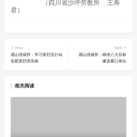
（
四川省沙坪劳教所
王寿
君）
Prev
Next
眉山强戒所：学习英烈见行动
眉山强戒所：瞄准八大目标
告慰英烈求实效
建设窗口单位
相关阅读