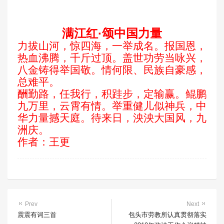
满江红·颂中国力量
力拔山河，惊四海，一举成名。报国恩，
热血沸腾，千斤过顶。盖世功劳当咏兴，
八金铸得举国敬。情何限、民族自豪感，
总难平。
酬勤路，任我行，积跬步，定输赢。鲲鹏
九万里，云霄有情。举重健儿似神兵，中
华力量撼天庭。待来日，泱泱大国风，九
洲庆。
作者：王更
Prev
Next
震震有词三首
包头市劳教所认真贯彻落实