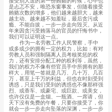
接受别人送的第一份贿赂的时候，心中也
是忐忑不安，唯恐东窗事发，但随着接受
贿赂次数的增多，他们越来越胆大，越来
越主动、越来越不知羞耻，最后贪污成
瘾、不能自拔，一步一步走向毁灭。从近
年来因贪污受贿落马的官员的忏悔书中，
我们可以证明这一点。
作为一名劳教工作人民警察，手中
或多或少的拥有一定的权力，比如：有对
劳教人员和强制隔离人员考核奖惩的权
力，还有安排分配工种的权利等，虽然，
我们的权力不像有些官员手中所拥有的那
样大，用笔一签就是几万、几十万、几百
万，甚至上千万的利益，但也在时刻受到
诱惑，只是我们受到的诱惑也不像那样强
烈、或香车、或豪宅、或巨款、或美女，
也许仅仅是一盒烟、一瓶酒、一席请，但
天下没有免费的午餐，只要你接受了，你
就会一步一步走向坠落的深渊，一步一步