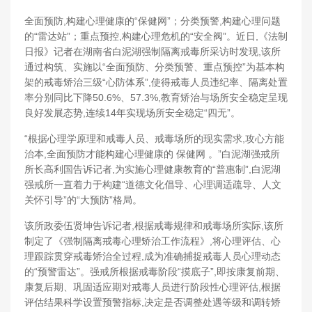
全面预防,构建心理健康的“保健网”；分类预警,构建心理问题
的“雷达站”；重点预控,构建心理危机的“安全阀”。近日,《法制
日报》记者在湖南省白泥湖强制隔离戒毒所采访时发现,该所
通过构筑、实施以“全面预防、分类预警、重点预控”为基本构
架的戒毒矫治三级“心防体系”,使得戒毒人员违纪率、隔离处置
率分别同比下降50.6%、57.3%,教育矫治与场所安全稳定呈现
良好发展态势,连续14年实现场所安全稳定“四无”。
“根据心理学原理和戒毒人员、戒毒场所的现实需求,攻心方能
治本,全面预防才能构建心理健康的 保健网 。”白泥湖强戒所
所长高利国告诉记者,为实施心理健康教育的“普惠制”,白泥湖
强戒所一直着力于构建“道德文化倡导、心理调适疏导、人文
关怀引导”的“大预防”格局。
该所政委伍贤坤告诉记者,根据戒毒规律和戒毒场所实际,该所
制定了《强制隔离戒毒心理矫治工作流程》,将心理评估、心
理跟踪贯穿戒毒矫治全过程,成为准确捕捉戒毒人员心理动态
的“预警雷达”。强戒所根据戒毒阶段“摸底子”,即按康复前期、
康复后期、巩固适应期对戒毒人员进行阶段性心理评估,根据
评估结果科学设置预警指标,决定是否调整处遇等级和调转矫