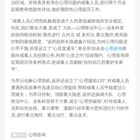
治区域。对筛查具有潜在心理问题的戒毒人员,进行两个月追
踪观察和危险性评估,做好预防性心理疏导工作。
“戒毒人员心理危机极易造成个人伤害或威胁场所安全稳定。
对此,我们整合力量,形成了 大队—心理矫治中心—业务科室
的协同联动机制,预先进行 点对点 或 多对点 重点预控,将风险
控制到最低限度。”该所副所长陈建鑫介绍说,为对心理问题进
行早干预,所里设立了“心灵直通车”,将全所30余名
心理咨询
师
面向戒毒人员挂牌公布,利用“心灵之约”信箱预约、心理咨询师
定期巡访等多种形式,使戒毒人员都能“挂到自己想要的专家
号”。
为早日化解心理危机,该所还设立了“心理援助120”,对戒毒人员
遭遇的应急事件迅速启动心理援助,帮助戒毒人员平稳度过心
理难关；为早日控制、消除重大隐患,该所还抽调大队、心理
矫治中心、业务科室骨干力量,成立“心理突破组”,针对戒毒人
员和自伤自残、暴力袭警、逃跑行凶等重大恶性违纪行为的学
员,进行重点预控、重点治疗、重点攻关。
心理咨询
TAGS