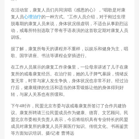
在活动室，康复人员们共同演唱《感恩的心》，“唱歌是对康
复人员
心理治疗
的一种方式。”工作人员介绍，对于刚过生理
脱毒期的康复人员来说，身体状况很虚弱，不适合从事剧烈运
动，戒毒所特别选取了带有手语表演的这首歌定期对康复人员
训练。
据了解，康复所每天的课程并不重样，以娱乐和健身为主，唱
歌、国学讲座、书法等课程会穿插进行。
在工作人员展示的康复工作录像里，一位母亲讲述了儿子在康
复所的戒毒康复经历。在治疗前，她的儿子脾气暴躁，情绪反
复无常，时常与家人发生争执，身体状况也非常不好。经过治
疗后，健康规律的生活和适当的体育锻炼让他的身体得到好
转，与家人关系也有所缓和。
下午4时许，民盟北京市委与该戒毒康复所签订了合作共建协
议。康复所聘请三位民盟成员作为健康、德育、文艺顾问。民
盟北京市委相关负责人表示，今后将组织具有专业特长的民盟
成员对康复所的康复人员开展医疗知识、传统文化、书画鉴赏
等方面知识培训。摄/记者 曹博远