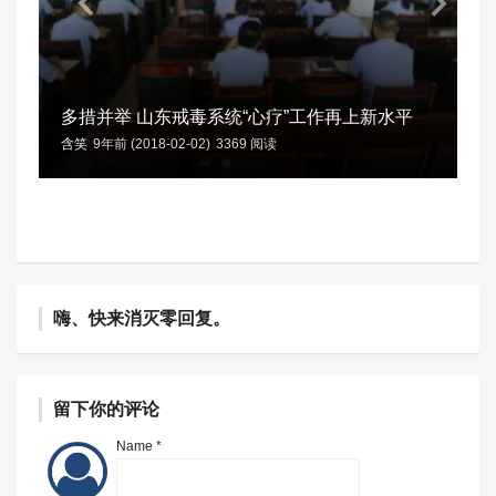
多措并举 山东戒毒系统“心疗”工作再上新水平
含笑
9年前 (2018-02-02)
3369 阅读
嗨、快来消灭零回复。
留下你的评论
Name *