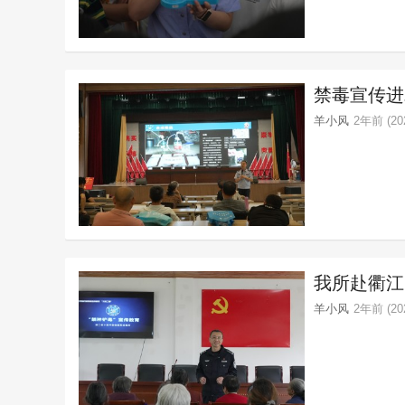
禁毒宣传进
羊小风
2年前 (202
我所赴衢江
羊小风
2年前 (202