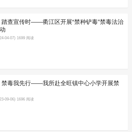
 踏查宣传时——衢江区开展“禁种铲毒”禁毒法治
动
4-04-07)
1699 阅读
 禁毒我先行——我所赴全旺镇中心小学开展禁
3-09-06)
1696 阅读