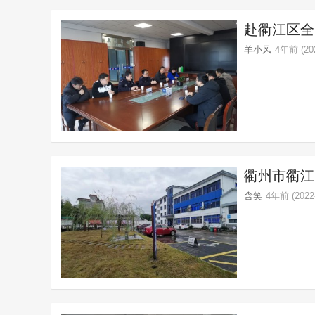
赴衢江区全
羊小风
4年前 (202
衢州市衢江
含笑
4年前 (2022-