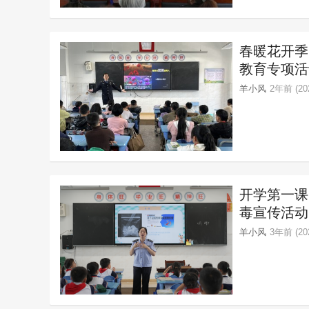
春暖花开季
教育专项活
羊小风
2年前 (202
开学第一课
毒宣传活动
羊小风
3年前 (202