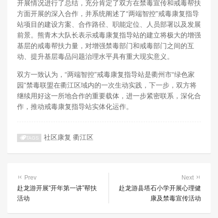
开展情况进行了总结，充分肯定了双方在禁毒宣传和戒毒帮扶
方面开展的深入合作，并系统阐述了“两端智控”戒毒康复指导
站项目的建设方案、合作路径、职能定位、人员部署以及发展
前景。熊青木大队长表示戒毒康复指导站的建立将极大的增强
基层的戒毒帮扶力量，对增强禁毒部门和戒毒部门之间的互
动、提升基层毒品问题治理水平具有重大现实意义。
双方一致认为，“两端智控”戒毒康复指导站是衢州市“绿色家
园”禁毒联盟在衢江区域内的一次生动实践，下一步，双方将
继续用好这一所地合作的重要载体，进一步紧密联系，深化合
作，推动戒毒康复指导站实体化运作。
社区康复
衢江区
TAGS
Prev
Next
赴龙游开展“开年第一讲”帮扶
赴龙游县塔石小学开展心理健
活动
康及禁毒宣传活动