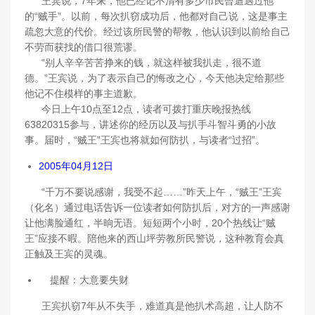
王宾说，7年来，他已经记不清有多少市民曾遭遇过他
的“贼手”。以前，每次扒窃成功后，他都对自己说，这是事主
疏忽大意的代价。经过该所民警的帮教，他认识到以前给自己
不劳而获找的借口很荒谬。
“别人辛辛苦苦挣来的钱，就这样被我扒走，很不道
德。”王宾说，为了表示自己的悔改之心，今天他决定给那些
他记不住模样的事主道歉。
今日上午10点至12点，读者可拨打重庆晚报热线
63820315参与，讲述你的经历以及与扒手斗智斗勇的小故
事。届时，“贼王”王宾也将就如何防扒，与读者“过招”。
2005年04月12日
“千万不要说感谢，我受不起……”昨天上午，“贼王”王宾
（化名）通过电话告诉一位读者如何防扒后，对方的一声感谢
让他满脸通红，半晌无语。短短两个小时，20个热线让“贼
王”应接不暇。陪他来的西山坪劳教所民警说，这种教育会真
正触及王宾的灵魂。
提醒：大意要失财
王宾扒窃7年从不失手，难道真是他扒术高超，让人防不