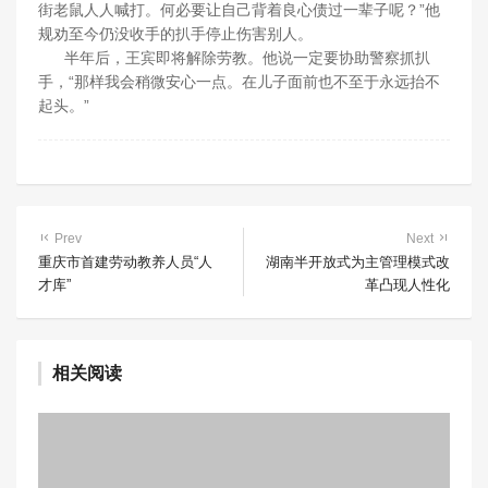
街老鼠人人喊打。何必要让自己背着良心债过一辈子呢？”他
规劝至今仍没收手的扒手停止伤害别人。
半年后，王宾即将解除劳教。他说一定要协助警察抓扒
手，“那样我会稍微安心一点。在儿子面前也不至于永远抬不
起头。”
Prev
Next
重庆市首建劳动教养人员“人
湖南半开放式为主管理模式改
才库”
革凸现人性化
相关阅读