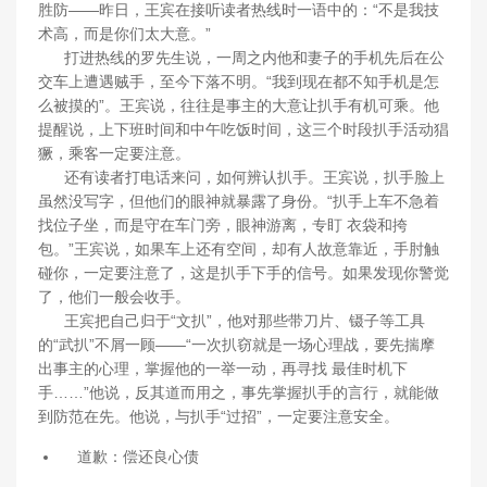
胜防——昨日，王宾在接听读者热线时一语中的：“不是我技
术高，而是你们太大意。”
打进热线的罗先生说，一周之内他和妻子的手机先后在公
交车上遭遇贼手，至今下落不明。“我到现在都不知手机是怎
么被摸的”。王宾说，往往是事主的大意让扒手有机可乘。他
提醒说，上下班时间和中午吃饭时间，这三个时段扒手活动猖
獗，乘客一定要注意。
还有读者打电话来问，如何辨认扒手。王宾说，扒手脸上
虽然没写字，但他们的眼神就暴露了身份。“扒手上车不急着
找位子坐，而是守在车门旁，眼神游离，专盯 衣袋和挎
包。”王宾说，如果车上还有空间，却有人故意靠近，手肘触
碰你，一定要注意了，这是扒手下手的信号。如果发现你警觉
了，他们一般会收手。
王宾把自己归于“文扒”，他对那些带刀片、镊子等工具
的“武扒”不屑一顾——“一次扒窃就是一场心理战，要先揣摩
出事主的心理，掌握他的一举一动，再寻找 最佳时机下
手……”他说，反其道而用之，事先掌握扒手的言行，就能做
到防范在先。他说，与扒手“过招”，一定要注意安全。
道歉：偿还良心债