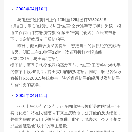
2005年04月10日
与“贼王”过招明日上午10时至12时拨打63820315
4月8日，重庆晚报以《昔日“贼王”金盆洗手要反扒》为题，报
道了在西山坪劳教所劳教的“贼王”王宾（化名）在民警帮教
下，决定解教后专门反扒的事。
昨日，他又向该所民警提出，想把自己的反扒绝招贡献给
市民。明日上午10时至12时，读者可拨打本报热线
63820315，与王宾“过招”。
据了解，夏季是扒窃犯罪的高发季节。“贼王”王宾将针对扒手
的作案手段和特点，提出实用的防扒绝招。同时，欢迎各位读
者拨打63820315热线参与，讲述遭遇扒手的经历以及与扒手
斗智斗勇的故事。
2005年04月11日
今天上午10点至12点，正在西山坪劳教所劳教的“贼王”王
宾（化名）将在民警陪同下来重庆晚报，公开他的反扒绝招，
并作为解教后专门反扒的前奏曲。此外，他表示，今天还想给
那些曾遭遇他“贼手”的事主道歉。