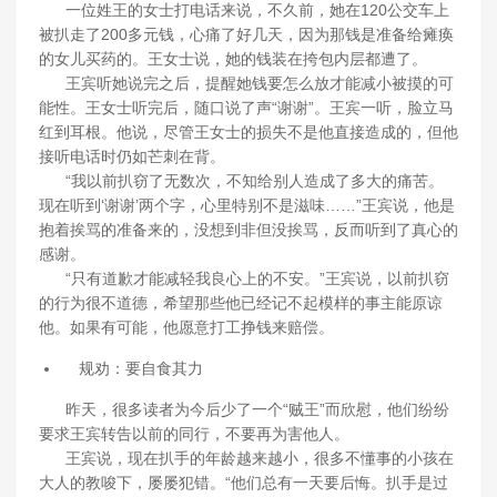
一位姓王的女士打电话来说，不久前，她在120公交车上
被扒走了200多元钱，心痛了好几天，因为那钱是准备给瘫痪
的女儿买药的。王女士说，她的钱装在挎包内层都遭了。
王宾听她说完之后，提醒她钱要怎么放才能减小被摸的可
能性。王女士听完后，随口说了声“谢谢”。王宾一听，脸立马
红到耳根。他说，尽管王女士的损失不是他直接造成的，但他
接听电话时仍如芒刺在背。
“我以前扒窃了无数次，不知给别人造成了多大的痛苦。
现在听到‘谢谢’两个字，心里特别不是滋味……”王宾说，他是
抱着挨骂的准备来的，没想到非但没挨骂，反而听到了真心的
感谢。
“只有道歉才能减轻我良心上的不安。”王宾说，以前扒窃
的行为很不道德，希望那些他已经记不起模样的事主能原谅
他。如果有可能，他愿意打工挣钱来赔偿。
规劝：要自食其力
昨天，很多读者为今后少了一个“贼王”而欣慰，他们纷纷
要求王宾转告以前的同行，不要再为害他人。
王宾说，现在扒手的年龄越来越小，很多不懂事的小孩在
大人的教唆下，屡屡犯错。“他们总有一天要后悔。扒手是过