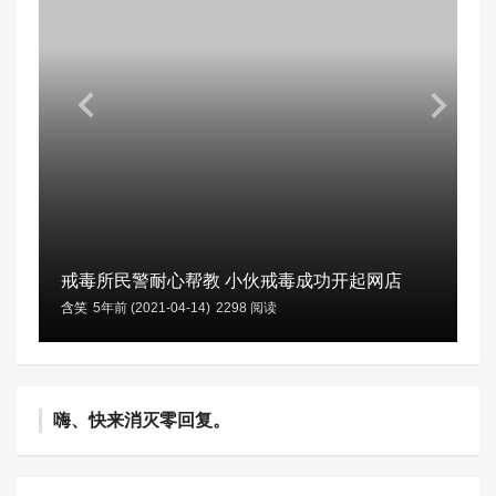
戒毒所民警耐心帮教 小伙戒毒成功开起网店
含笑
5年前 (2021-04-14)
2298 阅读
嗨、快来消灭零回复。