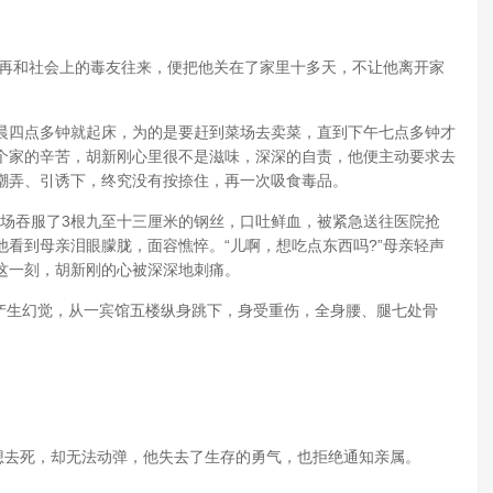
他再和社会上的毒友往来，便把他关在了家里十多天，不让他离开家
晨四点多钟就起床，为的是要赶到菜场去卖菜，直到下午七点多钟才
个家的辛苦，胡新刚心里很不是滋味，深深的自责，他便主动要求去
嘲弄、引诱下，终究没有按捺住，再一次吸食毒品。
他当场吞服了3根九至十三厘米的钢丝，口吐鲜血，被紧急送往医院抢
看到母亲泪眼朦胧，面容憔悴。“儿啊，想吃点东西吗?”母亲轻声
这一刻，胡新刚的心被深深地刺痛。
后产生幻觉，从一宾馆五楼纵身跳下，身受重伤，全身腰、腿七处骨
想去死，却无法动弹，他失去了生存的勇气，也拒绝通知亲属。