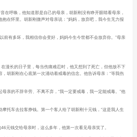
声音在呼唤，他知道那是自己的母亲，胡新刚没有睁开眼睛看母亲，
地抱在怀里。胡新刚微声对母亲说：“妈妈，放弃吧，我今生无力报
以前有多坏，我相信你会变好，妈妈今生今世都不会放弃你。”母亲
，在漫长的日子里，每当伤痛难忍时，他又想到了死亡，但他放不下
容，胡新刚在心底第一次涌动着戒毒的信念。他告诉母亲：“等我伤
母亲的不辞辛劳、不离不弃，“我一定要戒毒，我一定能戒毒。”他
动摩托车去拉客挣钱。第一个客人给了胡新刚十元钱，“这是我人生
的46元钱交给母亲时，这么多年，他第一次看见母亲笑了。