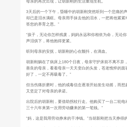
母亲的再次出现，让胡新刚的生活重现生机。
3天后的一个下午，昏睡中的胡新刚突然听到一个悲痛的
却已是泪水满眶。母亲用手抹去他的泪水，一把将他紧紧
答您的养育之恩。”
“孩子，无论你怎样残废，妈妈永远和你相依为命，无论你
声泪俱下，将他抱得更紧。
听到母亲的安抚，胡新刚的心在颤抖，在滴血。
胡新刚躺在了病床上180个日夜，母亲守护床前不离不弃
善良的母亲，看着母亲一天天变白的头发，苍老憔悴的面
好了，一定不再吸毒了。”
但当伤痛折磨时，他的戒毒信念逐渐开始发生动摇，而想起
又坚定了对母亲的承诺。
出院后的胡新刚，要借助拐杖行走。他购买了一台二轮电
三十六年来第一次用劳动赚来的第一笔钱。”
“妈，这是我用劳动挣来的干净钱。”当胡新刚把当天挣得