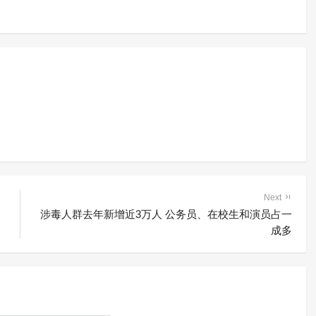
Next
涉毒人群去年新增近3万人 公务员、在校生和演员占一
成多
“给他们一个重来的机会”
含笑
4年前 (2022-06-23)
2047 阅读