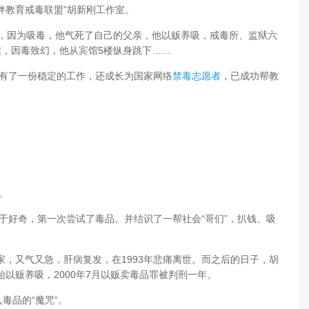
伴教育戒毒联盟”胡新刚工作室。
遍，因为吸毒，他气死了自己的父亲，他以贩养吸，戒毒所、监狱六
丝，因毒致幻，他从宾馆5楼纵身跳下……
拥有了一份稳定的工作，还成长为国家网络
禁毒
志愿者
，已成功帮教
。
由于好奇，第一次尝试了毒品。并结识了一帮社会“哥们”，扒钱、吸
，又气又急，肝病复发，在1993年悲痛离世。而之后的日子，胡
以贩养吸，2000年7月以贩卖毒品罪被判刑一年。
毒品的“魔咒”。