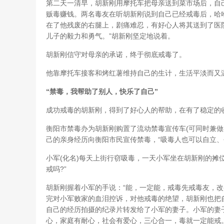
第二天一清早，胡新刚用摩托车把母亲送到菜市场后，自
贩毒赚钱。两名毒友在听胡新刚说到自己已经戒毒后，哈
在了他残废的右腿上，剧痛难忍，有好心人将其送到了医
儿子的毅力和勇气。”胡新刚坚定地说着。
胡新刚信守对母亲的承诺，终于彻底戒毒了。
他靠摩托车接客和烤红薯维持自己的生计，生活平淡而又
“禁毒，我帮助了别人，快乐了自己”
成功戒毒的胡新刚，得到了好心人的帮助，在有了稳定的
衡阳市禁毒办为胡新刚购置了流动禁毒宣传车(可同时兼做
己的亲身经历向衡阳市民宣传禁毒，“吸毒人也可以自立、
小军(化名)每天上街行窃吸毒，一天小军坐在胡新刚的摊
戒吗?”
胡新刚握着小军的手说：“能，一定能，戒毒先戒毒友，改
完对小军败家的血泪控诉，对他戒毒的绝望，胡新刚也把
自己的经历拍摄的纪录片转发给了小军的妻子。小军的妻
心，家庭有耐心，社会有爱心，三心合一，毒就一定能戒。