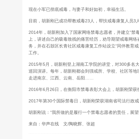
现在小军已彻底戒毒，与妻子和好如初，幸福生活。
目前，胡新刚已成功帮教戒毒23人，帮扶戒毒康复人员3
2014年，胡新刚加入了国家网络禁毒志愿者，并建立“禁
上，讲述自己的吸毒致残的痛苦经历，劝导期望戒毒网络
务，并在石鼓区长青社区戒毒康复工作站设立“同伴教育戒
工作。
2015年5月，胡新刚登上湖南工学院的讲堂，对300多
巡回演讲。每年，胡新刚都会到强戒所、学校、社区等地现
走进南京、江西、云南、岳阳……
2016年6月26日，在衡阳市禁毒表彰大会上，胡新刚荣
2017年第30个国际禁毒日，胡新刚荣获湖南省司法行政
胡新刚说：“我所做的是履行一个禁毒志愿者的责任，展望
来自：华声在线 文/陶晓辉、张超