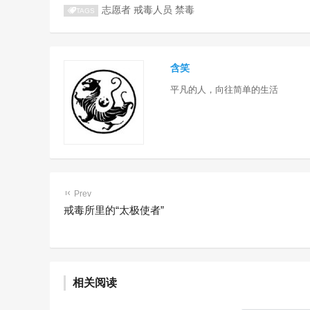
志愿者
戒毒人员
禁毒
TAGS
含笑
平凡的人，向往简单的生活
Prev
戒毒所里的“太极使者”
相关阅读
《海南自由贸易港禁毒条例》
含笑
6个月前 (02-10)
1418 阅读