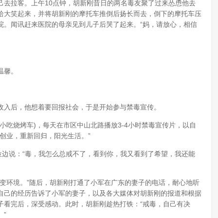
己去拉客。上午10点钟，胡新刚昔日的两名毒友聚了过来怂恿他去
哈大笑起来，并将胡新刚的摩托车推倒后扬长而去，倒下的摩托车压
院。闻讯赶来医院的母亲见到儿子后哭了起来。“妈，请放心，相信
温馨。
收入后，他想着要回报社会，于是开始参与禁毒宣传。
小吃烧烤车)，每天在市区中山北路播放3-4小时禁毒宣传片，以自
创业，重新回归，阳光生活。”
位边说：“毒，我怎么总戒不了，看到你，我又看到了希望，我还能
变环境。”随后，胡新刚打通了小军在广东的妻子的电话，耐心地听
自己的经历告诉了小军的妻子，以及各大媒体对胡新刚的报道和根据
子看完后，深受感动。此时，胡新刚趁热打铁：“戒毒，自己有决
”