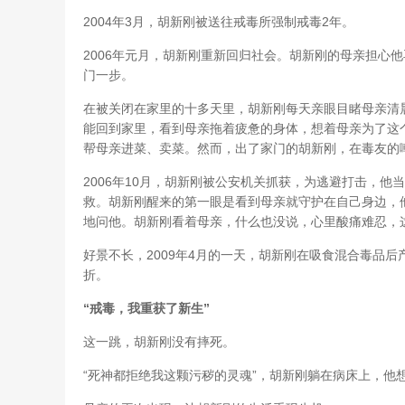
2004年3月，胡新刚被送往戒毒所强制戒毒2年。
2006年元月，胡新刚重新回归社会。胡新刚的母亲担心
门一步。
在被关闭在家里的十多天里，胡新刚每天亲眼目睹母亲清
能回到家里，看到母亲拖着疲惫的身体，想着母亲为了这
帮母亲进菜、卖菜。然而，出了家门的胡新刚，在毒友的
2006年10月，胡新刚被公安机关抓获，为逃避打击，
救。胡新刚醒来的第一眼是看到母亲就守护在自己身边，他
地问他。胡新刚看着母亲，什么也没说，心里酸痛难忍，
好景不长，2009年4月的一天，胡新刚在吸食混合毒品
折。
“戒毒，我重获了新生”
这一跳，胡新刚没有摔死。
“死神都拒绝我这颗污秽的灵魂”，胡新刚躺在病床上，他