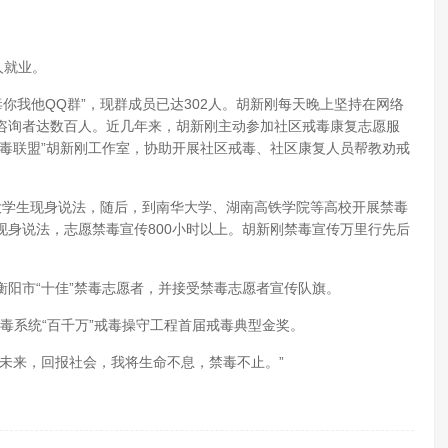
人就业。
毒你我他QQ群”，现群成员已达302人。胡新刚每天晚上坚持在网络
咨询者达数百人。近几年来，胡新刚主动参加社区戒毒康复志愿服
毒联盟”胡新刚工作室，协助开展社区戒毒、社区康复人员帮教劝戒
名大学生现身说法，随后，到南华大学、湖南高铁学院等高校开展禁毒
身说法，志愿禁毒宣传800小时以上。胡新刚禁毒宣传万里行先后
获衡阳市“十佳”禁毒志愿者，并接受禁毒志愿者宣传队旗。
戒毒系统“百千万”戒毒操守工程首届戒毒典型金奖。
未来，回报社会，我将生命不息，禁毒不止。”