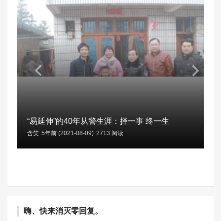
“易延伸”的40年从警生涯：择一事 终一生
含笑
5年前 (2021-08-09)
2713 阅读
嗨、快来消灭零回复。