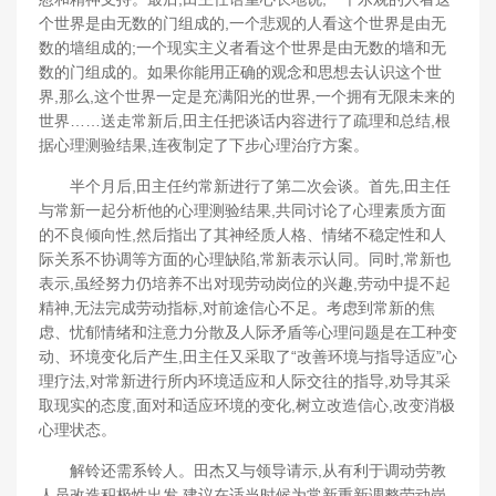
个世界是由无数的门组成的,一个悲观的人看这个世界是由无
数的墙组成的;一个现实主义者看这个世界是由无数的墙和无
数的门组成的。如果你能用正确的观念和思想去认识这个世
界,那么,这个世界一定是充满阳光的世界,一个拥有无限未来的
世界……送走常新后,田主任把谈话内容进行了疏理和总结,根
据心理测验结果,连夜制定了下步心理治疗方案。
半个月后,田主任约常新进行了第二次会谈。首先,田主任
与常新一起分析他的心理测验结果,共同讨论了心理素质方面
的不良倾向性,然后指出了其神经质人格、情绪不稳定性和人
际关系不协调等方面的心理缺陷,常新表示认同。同时,常新也
表示,虽经努力仍培养不出对现劳动岗位的兴趣,劳动中提不起
精神,无法完成劳动指标,对前途信心不足。考虑到常新的焦
虑、忧郁情绪和注意力分散及人际矛盾等心理问题是在工种变
动、环境变化后产生,田主任又采取了“改善环境与指导适应”心
理疗法,对常新进行所内环境适应和人际交往的指导,劝导其采
取现实的态度,面对和适应环境的变化,树立改造信心,改变消极
心理状态。
解铃还需系铃人。田杰又与领导请示,从有利于调动劳教
人员改造积极性出发,建议在适当时候为常新重新调整劳动岗