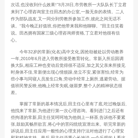
次话,也没收到什么效果!”8月28日,市劳教所一大队队长丁立君
来到了心理咨询室主任田杰的办公室,一脸无奈的表情。二人
作为部队战友,又一同分到劳教所参加工作,彼此之间无话不
谈。“我今晚正好值班,你把他带来我和他聊聊。”田主任笑着
说。田杰拥有国家三级心理咨询师资格,丁立君对他很有信
心。
今年32岁的常新(化名)高中文化,因抢劫被处以劳动教养
一年,2010年6月进入劳教所接受教育转化。常新入所后因调
换大队,相应工种也变动后觉得很不适应,加之其父亲来所接见
时身体不佳,常新便出现心情烦躁,坐立不安,紧张害怕,经常为
些小事与同寝人员发生口角,劳动中经常上厕所,逃避劳动。据
值班民警反映,他晚上经常失眠,做噩梦,整个人的精神状态很
差。
掌握了常新的基本情况后,田主任心里有了底,吃过晚饭后,
他找来了常新,为他进行第一次心理咨询。看到进门之后还有
些拘谨的常新,田主任笑呵呵地为他倒上一杯茶,告诉他不要紧
张,鼓励其畅所欲言,将心中的苦闷统统宣泄出来。听完常新的
诉说后,田主任应用一般性的心理支持疗法对他进行了心理安
慰和精神支持。最后,田主任语重心长地说,一个乐观的人看这