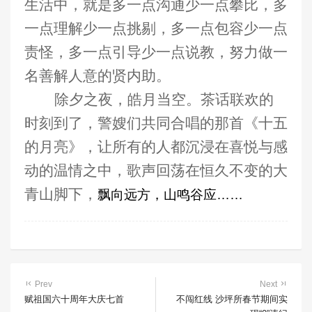
生活中，就是多一点沟通少一点攀比，多
一点理解少一点挑剔，多一点包容少一点
责怪，多一点引导少一点说教，努力做一
名善解人意的贤内助。
除夕之夜，皓月当空。茶话联欢的
时刻到了，警嫂们共同合唱的那首《十五
的月亮》，让所有的人都沉浸在喜悦与感
动的温情之中，歌声回荡在恒久不变的大
青山脚下，
飘向远方，山鸣谷应
……
Prev
Next
赋祖国六十周年大庆七首
不闯红线 沙坪所春节期间实