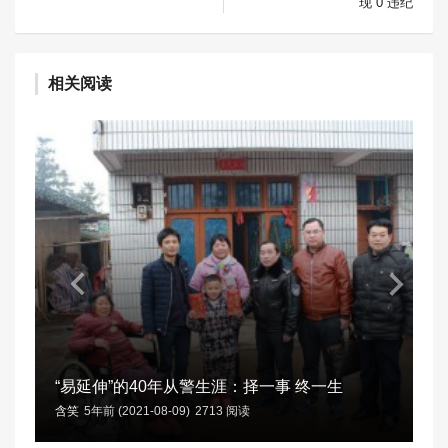
现“0”违纪
相关阅读
“易延伸”的40年从警生涯：择一事 终一生
含笑
5年前 (2021-08-09)
2713 阅读