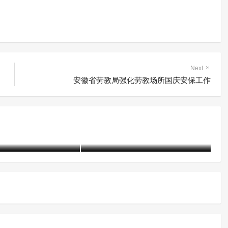
Next
安徽省劳教局强化劳教场所国庆安保工作
年人犯罪工作的困境
吸毒记录封存热议：并非不留
痕，细则宜审慎
01-19)
2315 阅读
含笑
8个月前 (12-05)
2204 阅读
含