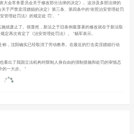
代表大会常务委员会关于修改部分法律的决定》。这涉及多部法律的
员会关于严禁卖淫嫖娼的决定》第三条、第四条中的‘依照治安管理处罚
管理处罚法》的规定处 罚’。 ”
的实施就废止了。很显然，新法之于旧条例最显著的修改就在于新法取
条规定再次肯定了《治安管理处罚法》。 ”杨军表示。
称，沈阳确实已经取消了劳动教养。在最近的打击卖淫嫖娼行动
也看出了我国立法机构对限制人身自由的强制措施和处罚的审慎态
的一大步。 ”