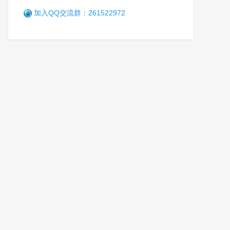
加入QQ交流群：261522972
检察机关融入专门学校建设的
几点思考
笑
1年前 (2025-06-28)
3431 阅读