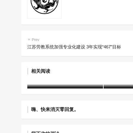
Prev
江苏劳教系统加强专业化建设 3年实现“467”目标
从五方面加强未成年人社会观
预防未成
相关阅读
护基地建设
及措施
含笑
7个月前 (01-19)
1939 阅读
含笑
7个月前 (
嗨、快来消灭零回复。