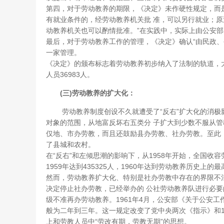
第四，对于劳动教养的期限，《决定》未作硬性规定，而
有就业条件的，经劳动教养机关批 准，可以另行就业；
动教养机关也可以酌情批准。”在实践中，实际上由公安部
最后，对于劳动教养工作的管理，《决定》确认“由民政、
一家管理。
《决定》的颁布标志着劳动教养初步纳入了法制的轨道，大
人员36983人。
(三)劳动教养的扩大化：
劳动教养制度创设不久就遭受了“反右”扩大化的消极影
对象的范围，从地富反坏右五类分 子扩大到少数不服从
仅地、市办劳教，而且还鼓励县办劳教、社办劳教。至此
了县城和农村。
在“反右”和左倾思潮的影响下，从1958年开始，全国收容
1959年达到435325人，1960年达到劳动教养历史上的最
然而，劳动教养扩大化、特别是社办劳教中存在的界限不清
决定停止社办劳教，已经举办的 公社劳动教养队进行必要
级不准再办劳动教养。1961年4月，公安部《关于公安
般为二年到三年。这一规定改变了党中央两次《指示》和1
上和劳教人员中“劳改有期，劳教无期”的思想。