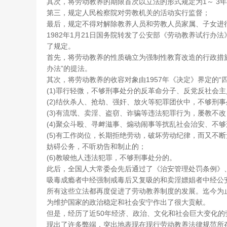
其次，将劳动教养的期限首次以立法的形式规定为1～ 3
第三，规定人民检察院对劳教机关的活动实行监督；
最后，规定不得对解除教养人员和劳教人员家属、子女进
1982年1月21日国务院转发了公安部《劳动教养试行
了规定。
首先，将劳动教养的性质确立为强制性教育改造的行政措施
办法”的提法。
其次，将劳动教养的收容对象由1957年《决定》界定的“四
(1)罪行轻微，不够刑事处分的反革命分子、反党反社会
(2)结伙杀人、抢劫、强奸、放火等犯罪团伙中，不够刑
(3)有流氓、卖淫、盗窃、诈骗等违法犯罪行为，屡教不
(4)聚众斗殴、寻衅滋事、煽动闹事等扰乱社会治安、不
(5)有工作岗位，长期拒绝劳动，破坏劳动纪律，而又不
妨碍公务，不听劝告和制止的；
(6)教唆他人违法犯罪，不够刑事处分的。
此后，全国人大常委会先后通过了《治安管理处罚条例》
吸毒成瘾者中经强制戒毒后又复吸的和卖淫嫖娼者中经公
所有这些立法都再度促进了劳动教养制度的发展。迄今为止
为维护国家的政治稳定和社会安宁作出了很大贡献。
但是，经历了近50年经济、政治、文化和社会巨大变化
现出了许多弊端，突出地表现在现行劳动教养法律规范所