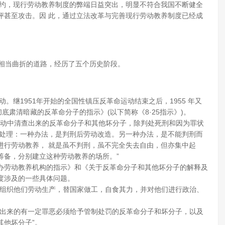
公约，现行劳动教养制度的弊端日益突出，明显不符合我国不断健全
评甚至攻击。因 此，通过立法改革与完善现行劳动教养制度已经成
相当曲折的道路，经历了五个历史阶段。
动。继1951年开始的全国性镇压反革命运动结束之后，1955 年又
底肃清暗藏的反革命分子的指示》(以下简称《8·25指示》)。
次运动中清查出来的反革命分子和其他坏分子，除判处死刑和因为罪状
法处理：一种办法，是判刑后劳动改造。另一种办法，是不能判刑而
进行劳动教养， 就是虽不判刑，虽不完全失去自由，但亦集中起
筹备，分别建立这种劳动教养的场所。”
办劳动教养机构的指示》和《关于反革命分子和其他坏分子的解释及
度涉及的一些具体问题。
，组织他们劳动生产，替国家做工，自食其力，并对他们进行政治、
查出来的有一定罪恶必须给予管制处罚的反革命分子和坏分子，以及
其他坏分子”。