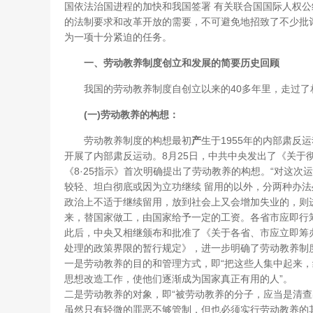
国依法治国进程的加快和我国签署 有关联合国国际人权
的法制要求和改革开放的需要，不可避免地招致了不少批
为一项十分紧迫的任务。
一、劳动教养制度创立和发展的简要历史回顾
我国的劳动教养制度自创立以来的40多年里，走过了
(一)劳动教养的构想：
劳动教养制度的构想最初
产
生于1955年的内部肃反运
开展了内部肃反运动。8月25日，中共中央发出了《关于彻
《8·25指示》首次明确提出了劳动教养的构想。“对这
较轻、坦白彻底或因为立功继续 留用的以外，分两种办
政治上不适于继续留用，放到社会上又会增加失业的，则
来，替国家做工，由国家给予一定的工资。各省市应即行
此后，中央又相继颁布和批准了《关于各省、市应立即筹
处理的政策界限的暂行规定》，进一步明确了劳动教养制
一是劳动教养的目的和管理方式，即“把这些人集中起来
思想改造工作，使他们逐渐成为国家真正有用的人”。
二是劳动教养的对象，即“被劳动教养的分子，应当是清
虽然只有轻微的罪恶不够管制，但也必须实行劳动教养的