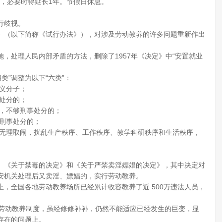
年，必要时得延长1年。节假日休息。
行歧视。
办法》（以下简称《试行办法》），对涉及劳动教养的许多问题重新作出
，处理人民内部矛盾的方法，删除了1957年《决定》中“安置就业
类”调整为以下“六类”：
主义分子；
事处分的；
改，不够刑事处分的；
够刑事处分的；
断无理取闹，扰乱生产秩序、工作秩序、教学科研秩序和生活秩序，
、《关于禁毒的决定》和《关于严禁卖淫嫖娼的决定》，其中决定对
安机关处理后又卖淫、嫖娼的，实行劳动教养。
，全国各地劳动教养场所已经累计收容教养了近 500万违法人员，
的劳动教养制度，虽经修修补补，仍然不能适应已经发生的巨变，显
存在的问题上。