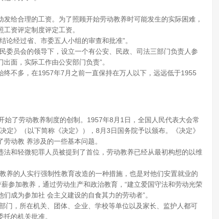
动发给合理的工资。为了照顾开始劳动教养时可能发生的实际困难，
照工资评定制度评定工资。
结论经过省、市委五人小组的审查和批准”。
人民委员会的领导下，设立一个有公安、民政、司法三部门负责人参
门出面，实际工作由公安部门负责”。
不多，在1957年7月之前一直保持在万人以下，远远低于1955
始了劳动教养制度的创制。1957年8月1日，全国人民代表大会常
的决定》（以下简称《决定》），8月3日国务院予以颁布。《决定》
了劳动教 养涉及的一些基本问题。
违法和轻微犯罪人员被提到了首位，劳动教养已经从最初构想的以维
动教养的人实行强制性教育改造的一种措施，也是对他们安置就业的
带薪参加教养，通过劳动生产和政治教育，“建立爱国守法和劳动光荣
们成为参加社 会主义建设的自食其力的劳动者”。
安部门，所在机关、团体、企业、学校等单位以及家长、监护人都可
委托的机关批准。