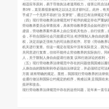
相适应等原则，易于导致执法者滥用权力，侵害公民合法
养3年，直至慕绥新被绳之以法之后才获纠正。此外，有
乎成了一个无所不容的“治 安箩筐”，通过已有法律规定
（四）现行劳动教养法律规范对于程序的规定存在严重缺
劳动教养委员会审查批准，具体劳动教养委员会如何进行
虚设，劳动教养案件基本上由公安机关包办，自行侦查，
会，不符合国际社会只能通过司法 程序限制人身自由的
权，决定后缺乏强有力的司法救济程序。尽管《劳动教养
机关进行复查。但这一规定在现实中没有实际意义，因为
关同意进行复查，但却不能停止劳动教养的实际执行。同
人，关于限制人身自由提请行政复 议和行政诉讼的权利
（五）现行劳动教养法律规范中存在的问题使我国难以履
人身自由的限制和剥夺必须由法律设定，并必须经过司法
方面 就有明确的规定。显然，我国现行劳动教养的法律
会通行做法和国际公约规定的程序，将难以满 足我国在
批评和攻击。
现行劳动教养法律规范中存在的这些问题，近年来一直引