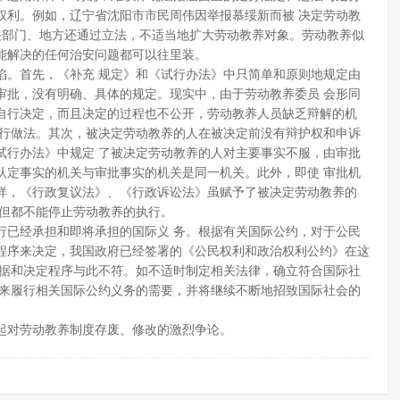
权利。例如，辽宁省沈阳市市民周伟因举报慕绥新而被 决定劳动教
关部门、地方还通过立法，不适当地扩大劳动教养对象。劳动教养似
不能解决的任何治安问题都可以往里装。
陷。首先，《补充 规定》和《试行办法》中只简单和原则地规定由
审批，没有明确、具体的规定。现实中，由于劳动教养委员 会形同
自行决定，而且决定的过程也不公开，劳动教养人员缺乏辩解的机
通行做法。其次，被决定劳动教养的人在被决定前没有辩护权和申诉
试行办法》中规定 了被决定劳动教养的人对主要事实不服，由审批
认定事实的机关与审批事实的机关是同一机关。此外，即使 审批机
样，《行政复议法》、《行政诉讼法》虽赋予了被决定劳动教养的
，但都不能停止劳动教养的执行。
行已经承担和即将承担的国际义 务。根据有关国际公约，对于公民
程序来决定，我国政府已经签署的《公民权利和政治权利公约》在这
依据和决定程序与此不符。如不适时制定相关法律，确立符合国际社
未来履行相关国际公约义务的需要，并将继续不断地招致国际社会的
起对劳动教养制度存废、修改的激烈争论。