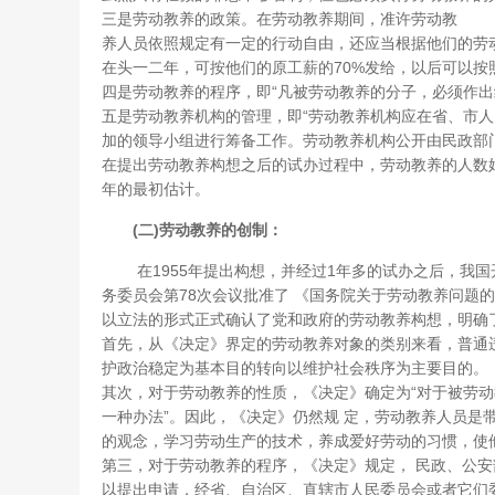
三是劳动教养的政策。在劳动教养期间，准许劳动教
养人员依照规定有一定的行动自由，还应当根据他们的劳
在头一二年，可按他们的原工薪的70%发给，以后可以按
四是劳动教养的程序，即“凡被劳动教养的分子，必须作出
五是劳动教养机构的管理，即“劳动教养机构应在省、市
加的领导小组进行筹备工作。劳动教养机构公开由民政部
在提出劳动教养构想之后的试办过程中，劳动教养的人数始终
年的最初估计。
(二)劳动教养的创制：
在1955年提出构想，并经过1年多的试办之后，我国开
务委员会第78次会议批准了 《国务院关于劳动教养问题
以立法的形式正式确认了党和政府的劳动教养构想，明确
首先，从《决定》界定的劳动教养对象的类别来看，普通
护政治稳定为基本目的转向以维护社会秩序为主要目的。
其次，对于劳动教养的性质，《决定》确定为“对于被劳
一种办法”。因此，《决定》仍然规 定，劳动教养人员是
的观念，学习劳动生产的技术，养成爱好劳动的习惯，使他
第三，对于劳动教养的程序，《决定》规定， 民政、公
以提出申请，经省、自治区、直辖市人民委员会或者它们