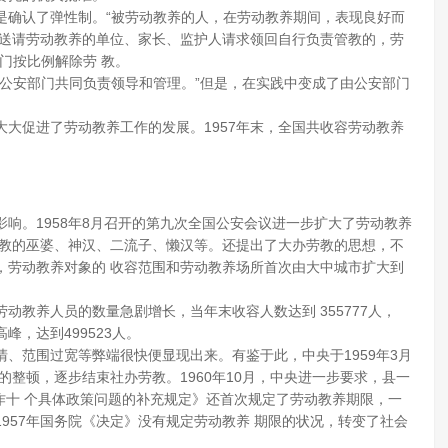
是确认了弹性制。“被劳动教养的人，在劳动教养期间，表现良好而
原送请劳动教养的单位、家长、监护人请求领回自行负责管教的，劳
门按比例解除劳 教。
公安部门共同负责领导和管理。”但是，在实践中变成了由公安部门
大促进了劳动教养工作的发展。1957年末，全国共收容劳动教养
响。1958年8月召开的第九次全国公安会议进一步扩大了劳动教养
管教的巫婆、神汉、二流子、懒汉等。还提出了大办劳教的思想，不
，劳动教养对象的 收容范围和劳动教养场所首次由大中城市扩大到
劳动教养人员的数量急剧增长，当年末收容人数达到 355777人，
高峰，达到499523人。
、范围过宽等弊端很快便显现出来。有鉴于此，中央于1959年3月
的整顿，逐步结束社办劳教。1960年10月，中央进一步要求，县一
工作十 个具体政策问题的补充规定》还首次规定了劳动教养期限，一
957年国务院《决定》没有规定劳动教养 期限的状况，转变了社会