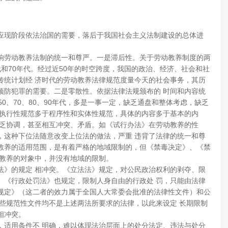
现阶段依法治国的需要，落后于我国社会主义法制建设的总体进
响劳动教养法制的统一和尊严。一是滞后性。关于劳动教养制度的两
代和70年代。经过近50年的时空跨度，我国的政治、经济、社会和社
传统计划经 济时代的劳动教养法律规范度量今天的社会事务，其历
预防犯罪的需要。二是零散性。依据法律法规颁布的 时间和内容统
0、70、80、90年代，多是一事一定，缺乏通盘和整体考虑，缺乏
，执行性规范多于程序性和实体性规范，具体的内容多于基本的内
 乏协调，甚至相互冲突、矛盾。如《试行办法》在劳动教养的性
，这种下位法随意改变上位法的做法，严重 违背了法律的统一和尊
教养的适用范围，是有着严格的地域限制的，但《禁毒决定》、《禁
动教养的对象中，并没有地域的限制。
法》的规定 相冲突。《立法法》规定，对公民政治权利的剥夺、限
。《行政处罚法》也规定，限制人身自由的行政处 罚，只能由法律
规定》（这二者的效力属于全国人大常委会批准的法律性文件）和公
些规范性文件均不是上述两法所要求的法律，以此来设定 长期限制
相冲突。
，适用条件不 明确，难以体现法治层面上的处分法定、违法与处分