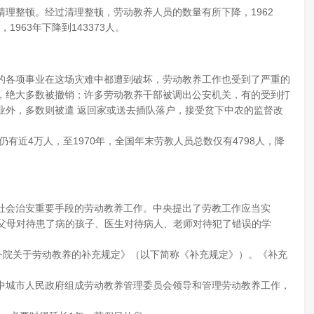
理整顿。经过清理整顿，劳动教养人员的数量有所下降，1962
，1963年下降到143373人。
的各项事业在这场灾难中都遭到破坏，劳动教养工作也受到了严重的
所，绝大多数被撤销；许多劳动教养干部被调出公安机关，有的受到打
业外，多数则被遣 返回家或送去插队落户，接受贫下中农的监督改
有近4万人，至1970年，全国年末劳教人员总数仅有4798人，降
会治安重要手段的劳动教养工作。中央提出了劳教工作应当实
像父母对待患了病的孩子、医生对待病人、老师对待犯了错误的学
《国务院关于劳动教养的补充规定》（以下简称《补充规定》）。《补充
中城市人民政府组成劳动教养管理委员会领导和管理劳动教养工作，