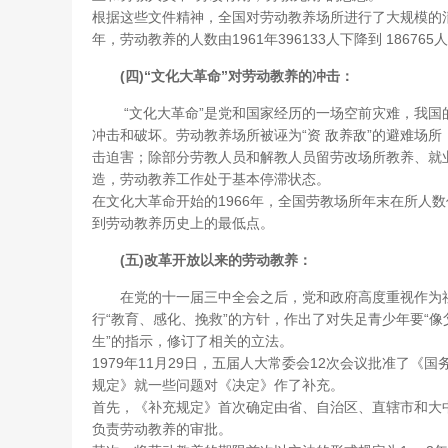
根据这些文件精神，全国对劳动教养场所进行了大规模的清
年，劳动教养的人数由1961年396133人下降到 186765人
(四)“文化大革命”对劳动教养的冲击：
“文化大革命”是党和国家经历的一场空前灾难，我国
冲击和破坏。劳动教养场所被诬为“资 敌养敌”的避难场
击迫害；除部分劳教人员和解教人员留劳改场所教养、就
造，劳动教养工作处于基本停滞状态。
在文化大革命开始的1966年，全国劳教场所年末在所人数仍
到劳动教养历史上的最低点。
(五)改革开放以来的劳动教养：
在党的十一届三中全会之后，党和政府高度重视作为社
行“教育、感化、挽救”的方针，作出了对失足青少年要“
生”的指示，修订了相关的立法。
1979年11月29日，五届人大常委会12次会议批准了
规定》就一些问题对《决定》作了补充。
首先，《补充规定》首次确定由省、自治区、直辖市和大
负责劳动教养的审批。