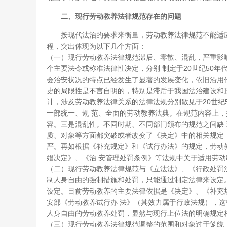
二、现行劳动教养法律规范存在的问题
按现代法治的要求来衡量，劳动教养法律规范不能适应
程，突出体现为以下几个方面：
（一）现行劳动教养法律规范滞后、零散、混乱，严重影
个主要法令或称准法律性决定，分别 制定于20世纪50年
会治安状况的特点已经发生了显著的发展变化，依旧沿用
史的局限性是不言自明的，特别是滞后于我国法治建设和
计，涉及劳动教养法律关系的法律法规分别散见于20世纪5
一部统一、规 范、全面的劳动教养法典。在规范内容上
容。三是混乱性。不同时期、不同部门颁布的规范之间缺
质、对象等方面都突破或者改变了《决定》中的相关规定
严。再如根据《补充规定》和《试行办法》的规定，劳动
娼决定》、《治 安管理处罚条例》等法规中关于适用劳
（二）现行劳动教养法律规范与《立法法》、《行政处罚
制人身自由的强制措施和处罚，只能通过制定法律来设定
设定。目前劳动教养的主要法律依据是《决定》、《补充
安部《劳动教养试行办 法》（其效力属于行政法规），这
人身自由的劳动教养处罚，显然与现行上位法的明确规定
（三）现行劳动教养法律规范调整的范围和对象过于笼统