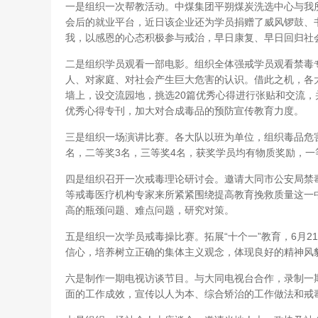
一是组织一次帮教活动。中煤集团平朔煤炭洗选中心与我
会后的就业平台，近日该企业还为学员捐赠了威风锣鼓、
我，以感恩的心态积极参与戒治，早日康复、早日回归社
二是组织学员观看一部电影。组织全体强戒学员观看禁毒
人、对家庭、对社会产生巨大危害的认识。借此之机，各
墙上，设交流园地，挑选20篇优秀心得进行张贴和交流
优秀心得专刊，加大对合成毒品的预防宣传教育力度。
三是组织一场演讲比赛。各大队以班为单位，组织毒品危害
名，二等奖3名，三等奖4名，获奖学员均有物质奖励，
四是组织召开一次戒毒理论研讨会。邀请大同市公安局禁
等戒毒医疗机构专家来所紧紧围绕提高教育挽救质量这一
高的瓶颈问题、难点问题，研究对策。
五是组织一次学员戒毒操比赛。拓展“十个一”教育，6月
信心，培养树立正确的集体主义观念，体现良好的精神风
六是制作一期电视访谈节目。与大同电视台合作，录制一
面的工作成效，宣传以人为本、综合矫治的工作做法和戒