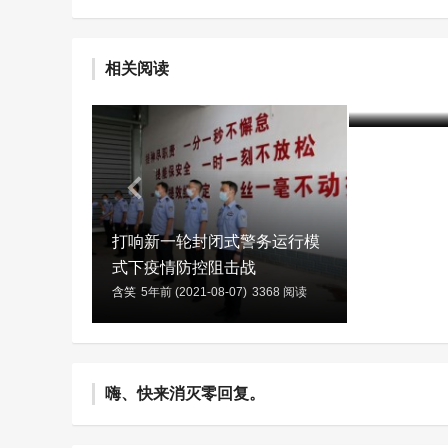
专家研讨“
相关阅读
管理与关怀
含笑
6年前 (20
打响新一轮封闭式警务运行模
式下疫情防控阻击战
含笑
5年前 (2021-08-07)
3368 阅读
嗨、快来消灭零回复。