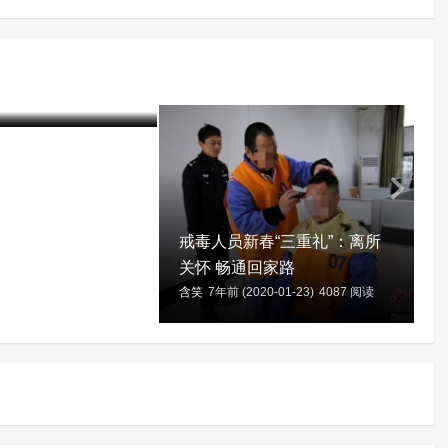
艾滋病戒毒人员分类
救助”
20-12-04)
2798 阅读
戒毒人员新春“三重礼”：离所
关怀 畅通回家路
含笑
7年前 (2020-01-23)
4087 阅读
含