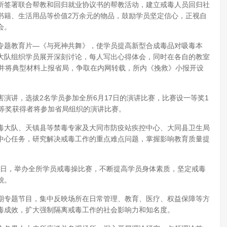
所签署联合帮教和回归就业协议书的帮教活动，建立戒毒人员回归社
书籍、生活用品等价值2万余元的物品，鼓励学员坚定信心，正视自
会。
专题教育片—《与死神共舞》，使学员提高新型合成毒品对吸毒本
大队组织学员展开深刻讨论，每人写出心得体会，同时在各自的教室
，并将典型材料上报省局，争取在内网转载，所内《挽救》小报开设
演讲，选拔2名学员参加全所6月17日的演讲比赛，比赛设一等奖1
一等奖获得者将参加省局组织的演讲比赛。
毒大队、天镇县等禁毒专家及大同市防疫站疾控中心、大同县卫生局
中心任务，研究解决戒毒工作的重点难点问题，掌握影响教育质量提
21日，举办全所学员戒毒操比赛，不断提高学员身体素质，坚定戒毒
貌。
期专题节目，集中反映场所在日常管理、教育、医疗、权益保障等方
毒成效，扩大强制隔离戒毒工作的社会影响力和知名度。