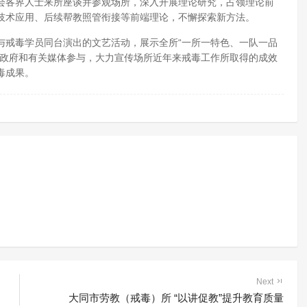
会各界人士来所座谈并参观场所，深入开展理论研究，占领理论前
技术应用、后续帮教照管衔接等前端理论，不懈探索新方法。
与戒毒学员同台演出的文艺活动，展示全所“一所一特色、一队一品
地政府和有关媒体参与，大力宣传场所近年来戒毒工作所取得的成效
毒成果。
Next
大同市劳教（戒毒）所 “以讲促教”提升教育质量