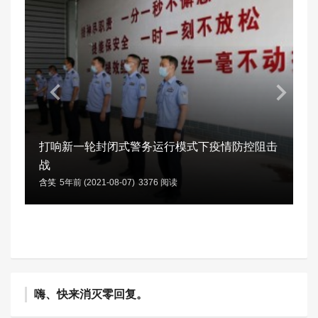
打响新一轮封闭式警务运行模式下疫情防控阻击
战
含笑
5年前 (2021-08-07)
3376 阅读
嗨、快来消灭零回复。