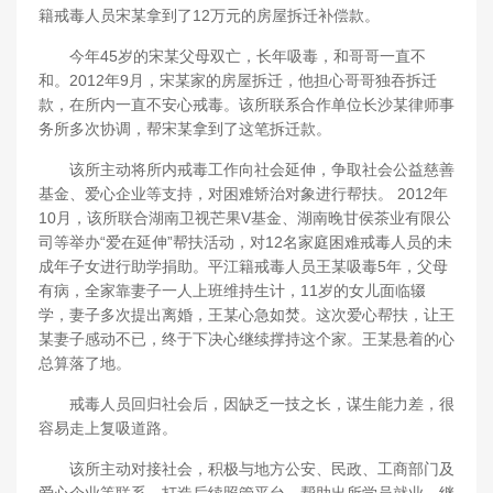
籍戒毒人员宋某拿到了12万元的房屋拆迁补偿款。
今年45岁的宋某父母双亡，长年吸毒，和哥哥一直不
和。2012年9月，宋某家的房屋拆迁，他担心哥哥独吞拆迁
款，在所内一直不安心戒毒。该所联系合作单位长沙某律师事
务所多次协调，帮宋某拿到了这笔拆迁款。
该所主动将所内戒毒工作向社会延伸，争取社会公益慈善
基金、爱心企业等支持，对困难矫治对象进行帮扶。 2012年
10月，该所联合湖南卫视芒果V基金、湖南晚甘侯茶业有限公
司等举办“爱在延伸”帮扶活动，对12名家庭困难戒毒人员的未
成年子女进行助学捐助。平江籍戒毒人员王某吸毒5年，父母
有病，全家靠妻子一人上班维持生计，11岁的女儿面临辍
学，妻子多次提出离婚，王某心急如焚。这次爱心帮扶，让王
某妻子感动不已，终于下决心继续撑持这个家。王某悬着的心
总算落了地。
戒毒人员回归社会后，因缺乏一技之长，谋生能力差，很
容易走上复吸道路。
该所主动对接社会，积极与地方公安、民政、工商部门及