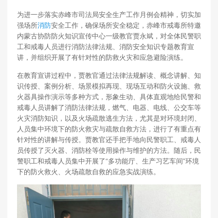
为进一步落实赤峰市司法局安全生产工作月例会精神，切实加
强场所
消防
安全工作，确保场所安全稳定，赤峰市戒毒所特邀
内蒙古协防防火知识宣传中心一级教官贾永斌，对全体民警职
工和戒毒人员进行消防法律法规、消防安全知识专题教育宣
讲，并组织开展了有针对性的防救火灾和应急避险演练。
在教育宣讲过程中，贾教官通过法律法规解读、概念讲解、知
识传授、案例分析、场景模拟再现、现场互动和防火设施、救
火器具操作演示等多种方式，形象生动、具体直观地给民警和
戒毒人员讲解了消防法律法规，燃气、电器、电线、公交车等
火灾消防知识，以及火场疏散逃生方法，尤其是对环境封闭、
人员集中环境下的防火救灾与疏散自救方法，进行了有重点有
针对性的讲解与传授。贾教官还手把手地向民警职工、戒毒人
员传授了灭火器、消防栓等使用操作与维护的方法。随后，民
警职工和戒毒人员集中开展了“多功能厅、生产习艺车间”环境
下的防火救火、火场疏散自救的应急实战演练。