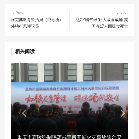
Prev
Next
阿克苏教育矫治局（戒毒所）
这种”嗨气球”让人吸食成瘾 英
外聘行风评议员
国有17人因吸食死亡
相关阅读
重庆市嘉陵强制隔离戒毒所开展火灾事故综合应