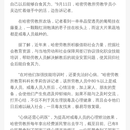
自己以后能够自食其力。"9月11日，哈密劳教所劳教学员小
吴边忙着做手中的活，边告诉记者。
在哈密劳教所农场，记者看到一串串晶莹透亮的葡萄挂在
藤蔓上，一颗颗红润饱满的枣子挂在枝头上，而这大片果蔬地
都是戒毒人员栽种的。
据了解，近年来，哈密劳教所积极借助社会力量，挖掘社
会教育资源，与当地劳动和社会保障局签订协议强化职业技能
培训，帮助劳教人员解决解教后的就业安置问题，使其回归社
会后能自食其力。
"在对他们加强技能培训时，还要先治好心病。"哈密劳教
所教育科科长李莉告诉记者，该所劳教人员中80％以上是戒
毒人员。戒毒人员入所后，心情沮丧，加上家人、朋友的责
备，会使他们产生焦虑及抑郁倾向。如果不能与之及时交流，
打开心结，不仅不利于其生理脱毒及心理健康，而且会令他们
日后难以融入社会，一旦毒友找来，极易导致复吸。
"心病还需心药医"，为提高对戒毒人员的心理矫治效果，
哈密劳教所每年拿出经费派民警出去学习，截至目前。已有8