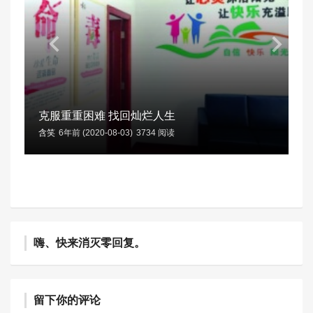
克服重重困难 找回灿烂人生
含笑
6年前 (2020-08-03)
3734 阅读
嗨、快来消灭零回复。
留下你的评论