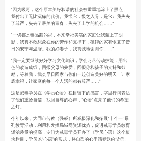
“因为吸毒，这个原本美好和谐的社会被重重地涂上了黑点，
我付出了无比沉痛的代价。我恨它，恨之入骨，
是它让我失去
了尊严，失去了最美的青春，失去了上学的机会……”
“一切都是毒品惹的祸，本来幸福美满的家庭让我蒙上了阴
影，
我真不敢想象在你的劳作和支撑下，
破碎的家有恢复了昔
日的安宁与温馨。我的好妻子，
我真诚地谢谢你……”
“我一定要继续好好学习文化知识，学会习艺劳动技能，
用出
色的改造成绩，回报父母的关爱，回报你和孩子的支持和鼓
励，
等着我，我会早日回家与你们一起创造美好的明天，让家
庭幸福，
让家庭的每一个人活的都有尊严……”
这是戒毒学员在《学员心语》栏目留下的感言，
字里行间表达
了他们重拾自信，找回自尊的心声，“心语”
点亮了他们的希望
之灯。
今年以来，大同市劳教（强戒）所积极深化和拓展“十个一”
系
列教育活动，利用和发挥局域网资源优势，
促进戒毒学员教育
矫治质量的提高，专门为戒毒学员开办了《
学员心语》这个板
块栏目，学员以“心语”的形式，
将自己的心里话赠送给父母、