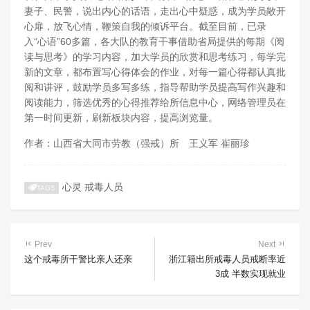
妻子、民警，说出内心的话语，
走出心中疑惑，成为学员敞开
心扉，放飞心情，
鞭策自我的倾诉平台。截至目前，已录
入“心语”60多篇，
各大队的教育干事借助省局提供的每期《阅
读与思考》的学习内容，
加大学员的欣赏和思考练习，每学完
新的文章，
都布置写心得体会的作业，对每一篇心得都认真批
阅和讲评，
鼓励学员多写多练，指导帮助学员提高写作兴趣和
阅读能力，
筛选优秀的心得推荐给所信息中心，网络管理员在
第一时间更新，
刷新板块内容，提高浏览量。
作者：山西省大同市劳教（强戒）所 王义军 崔丽珍
心灵
戒毒人员
TAGS
Prev
Next
这个戒毒所干警比亲人还亲
浙江籍出所戒毒人员戒断率近
3成 半数实现就业