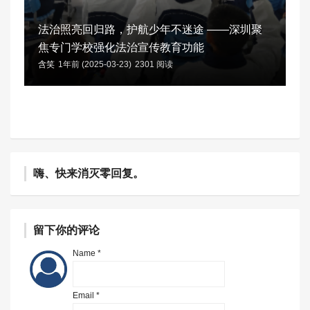
法治照亮回归路，护航少年不迷途 ——深圳聚
焦专门学校强化法治宣传教育功能
含笑
1年前 (2025-03-23)
2301 阅读
嗨、快来消灭零回复。
留下你的评论
Name *
Email *