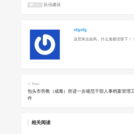
队伍建设
TAGS
sfgsfg
这货来去如风，什么鬼都没留下！
Prev
包头市劳教（戒毒）所进一步规范干部人事档案管理
作
赤峰市戒毒所召开政法队伍教
赤峰市戒
相关阅读
育整顿推进会
会
建军
5年前 (2021-12-02)
1560 阅读
含笑
5年前 (20