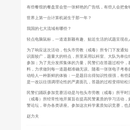
有些餐馆的餐盘里会垫一张鲜艳的广告纸，有些人会把食
世界上第一台计算机诞生于那一年？
我国的七大流域有哪些？
轻点电脑鼠标，一道道新颖有趣、贴近生活的试题呈现在
为了响应这次活动，包头市劳教（戒毒）所专门下发通知
识面较广，题量大的特点，所里采用以科室、大队为单位
参加；为了充分发挥集体的力量，民警们在答题过程中，
料，力求做到每一道题都准确无误。随着一张张电子考卷
动给人一种新鲜的体验：一是题目出得知识性很强，有些
是一改以往强调理论性的严肃面孔，答题的过程变得轻松
民警们踊跃参加竞赛活动是与包头市劳教（戒毒）所平时
（戒毒）所经常性地开展旨在提高民警素质的学习活动，
警论坛，举办各类讲座。参加这次科学素质知识竞赛，也
赵力夫