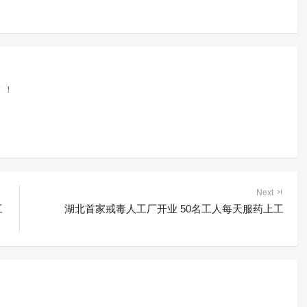
！！
Next
工
湖北首家戒毒人工厂开业 50名工人每天服药上工
毒所召开警示教育大
21-10-14)
1430 阅读
建