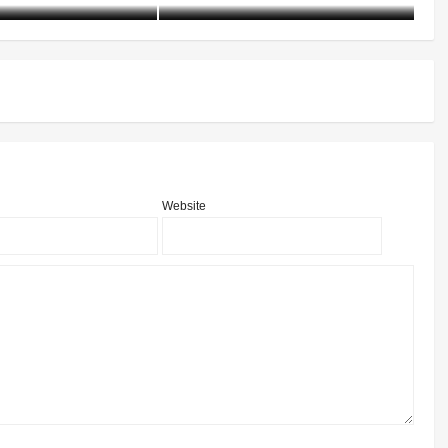
全国政法队伍教育整顿大幕拉
开，传递三大信号！
含笑
6年前 (2021-02-28)
2754 阅读
Website