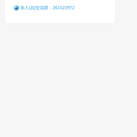
加入QQ交流群：261522972
提高戒毒人民警察职业认同感
努力开创司法行政戒毒工作新
局面
军
6年前 (2020-08-17)
11222 阅读