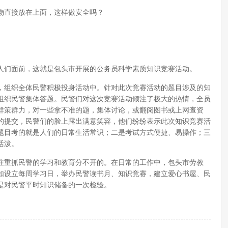
物直接放在上面，这样做安全吗？
人们面前，这就是包头市开展的公务员科学素质知识竞赛活动。
，组织全体民警积极投身活动中。针对此次竞赛活动的题目涉及的知
组织民警集体答题。民警们对这次竞赛活动倾注了极大的热情，全员
群策群力，对一些拿不准的题，集体讨论，或翻阅图书或上网查资
的提交，民警们的脸上露出满意笑容，他们纷纷表示此次知识竞赛活
题目考的就是人们的日常生活常识；二是考试方式便捷、易操作；三
活泼。
注重抓民警的学习和教育分不开的。在日常的工作中，包头市劳教
如设立每周学习日，举办民警读书月、知识竞赛，建立爱心书屋、民
是对民警平时知识储备的一次检验。